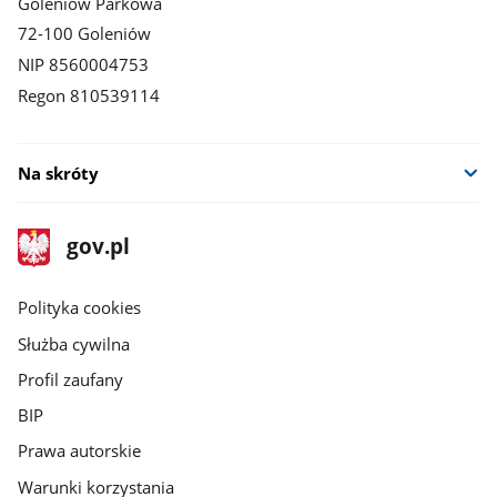
Goleniów Parkowa
72-100 Goleniów
NIP 8560004753
Regon 810539114
Na skróty
stopka
Strona
gov.pl
gov.pl
główna
gov.pl
Polityka cookies
Służba cywilna
Profil zaufany
BIP
Prawa autorskie
Warunki korzystania