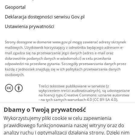
Geoportal
Deklaracja dostępności serwisu Gov.pl
Ustawienia prywatności
Strony dostępne w domenie www.gov.pl mogą zawierać adresy skrzynek
mailowych. Użytkownik korzystający z odnośnika będącego adresem e-
mail zgadza się na przetwarzanie jego danych (adres e-mail oraz
dobrowolnie podanych danych w wiadomości) w celu przesłania
odpowiedzi na przesłane pytania. Szczegóły przetwarzania danych przez
każdą z jednostek znajdują się w ich politykach przetwarzania danych
osobowych.
Treści tekstowe publikowane w serwisie (z
wyłączeniem treści audiowizualnych), są udostępniane
na licencji typu Creative Commons: uznanie autorstwa
- na tych samych warunkach 4.0 (CC BY-SA 4.0).
Materiały audiowizualne, w tym zdjęcia, materiały
Dbamy o Twoją prywatność
audio i wideo, są udostępniane na licencji typu
Creative Commons: uznanie autorstwa użycie
Wykorzystujemy pliki cookie w celu zapewnienia
niekomercyjne - bez utworów zależnych 4.0 (CC BY-
NC-ND 4.0), o ile nie jest to stwierdzone inaczej.
prawidłowego funkcjonowania naszej witryny oraz do
analizy ruchu i optymalizacji działania strony. Dzięki nim