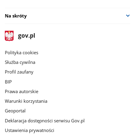
Na skróty
stopka
Strona
gov.pl
gov.pl
główna
gov.pl
Polityka cookies
Służba cywilna
Profil zaufany
BIP
Prawa autorskie
Warunki korzystania
Geoportal
Deklaracja dostępności serwisu Gov.pl
Ustawienia prywatności