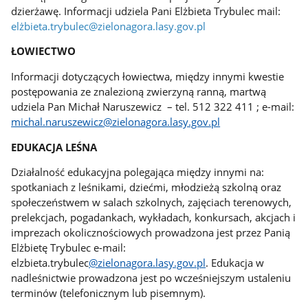
dzierżawę. Informacji udziela Pani Elżbieta Trybulec mail:
elżbieta.trybulec@zielonagora.lasy.gov.pl
ŁOWIECTWO
Informacji dotyczących łowiectwa, między innymi kwestie
postępowania ze znalezioną zwierzyną ranną, martwą
udziela Pan Michał Naruszewicz – tel. 512 322 411 ; e-mail:
michal.naruszewicz@zielonagora.lasy.gov.pl
EDUKACJA LEŚNA
Działalność edukacyjna polegająca między innymi na:
spotkaniach z leśnikami, dziećmi, młodzieżą szkolną oraz
społeczeństwem w salach szkolnych, zajęciach terenowych,
prelekcjach, pogadankach, wykładach, konkursach, akcjach i
imprezach okolicznościowych prowadzona jest przez Panią
Elżbietę Trybulec e-mail:
elzbieta.trybulec
@zielonagora.lasy.gov.pl
. Edukacja w
nadleśnictwie prowadzona jest po wcześniejszym ustaleniu
terminów (telefonicznym lub pisemnym).