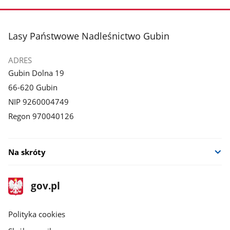
stopka
Lasy Państwowe Nadleśnictwo Gubin
ADRES
Gubin Dolna 19
66-620 Gubin
NIP 9260004749
Regon 970040126
Na skróty
stopka
Strona
gov.pl
gov.pl
główna
gov.pl
Polityka cookies