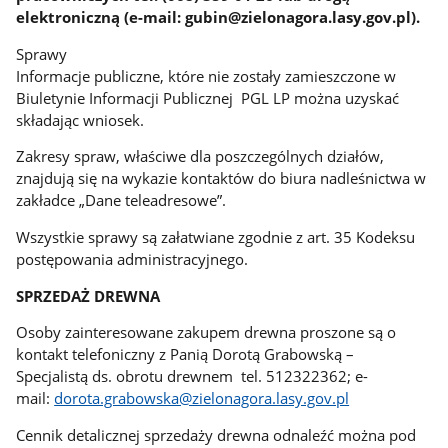
elektroniczną (e-mail: gubin@zielonagora.lasy.gov.pl).
Sprawy
Informacje publiczne, które nie zostały zamieszczone w
Biuletynie Informacji Publicznej PGL LP można uzyskać
składając wniosek.
Zakresy spraw, właściwe dla poszczególnych działów,
znajdują się na wykazie kontaktów do biura nadleśnictwa w
zakładce „Dane teleadresowe”.
Wszystkie sprawy są załatwiane zgodnie z art. 35 Kodeksu
postępowania administracyjnego.
SPRZEDAŻ DREWNA
Osoby zainteresowane zakupem drewna proszone są o
kontakt telefoniczny z Panią Dorotą Grabowską –
Specjalistą ds. obrotu drewnem tel. 512322362; e-
mail:
dorota.grabowska@zielonagora.lasy.gov.pl
Cennik detalicznej sprzedaży drewna odnaleźć można pod