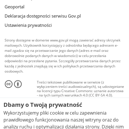
Geoportal
Deklaracja dostępności serwisu Gov.pl
Ustawienia prywatności
Strony dostępne w domenie www.gov.pl mogą zawierać adresy skrzynek
mailowych. Użytkownik korzystający z odnośnika będącego adresem e-
mail zgadza się na przetwarzanie jego danych (adres e-mail oraz
dobrowolnie podanych danych w wiadomości) w celu przesłania
odpowiedzi na przesłane pytania. Szczegóły przetwarzania danych przez
każdą z jednostek znajdują się w ich politykach przetwarzania danych
osobowych.
Treści tekstowe publikowane w serwisie (z
wyłączeniem treści audiowizualnych), są udostępniane
na licencji typu Creative Commons: uznanie autorstwa
- na tych samych warunkach 4.0 (CC BY-SA 4.0).
Materiały audiowizualne, w tym zdjęcia, materiały
Dbamy o Twoją prywatność
audio i wideo, są udostępniane na licencji typu
Creative Commons: uznanie autorstwa użycie
Wykorzystujemy pliki cookie w celu zapewnienia
niekomercyjne - bez utworów zależnych 4.0 (CC BY-
NC-ND 4.0), o ile nie jest to stwierdzone inaczej.
prawidłowego funkcjonowania naszej witryny oraz do
analizy ruchu i optymalizacji działania strony. Dzięki nim