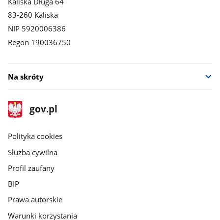
Kaliska Długa 64
83-260 Kaliska
NIP 5920006386
Regon 190036750
Na skróty
stopka
Strona
gov.pl
gov.pl
główna
gov.pl
Polityka cookies
Służba cywilna
Profil zaufany
BIP
Prawa autorskie
Warunki korzystania