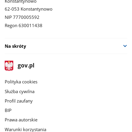
Konstantynowo
62-053 Konstantynowo
NIP 7770005592
Regon 630011438
Na skróty
stopka
Strona
gov.pl
gov.pl
główna
gov.pl
Polityka cookies
Służba cywilna
Profil zaufany
BIP
Prawa autorskie
Warunki korzystania