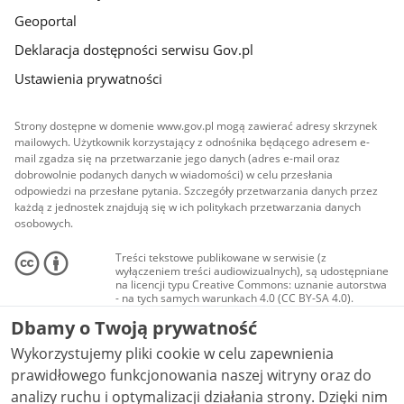
Geoportal
Deklaracja dostępności serwisu Gov.pl
Ustawienia prywatności
Strony dostępne w domenie www.gov.pl mogą zawierać adresy skrzynek
mailowych. Użytkownik korzystający z odnośnika będącego adresem e-
mail zgadza się na przetwarzanie jego danych (adres e-mail oraz
dobrowolnie podanych danych w wiadomości) w celu przesłania
odpowiedzi na przesłane pytania. Szczegóły przetwarzania danych przez
każdą z jednostek znajdują się w ich politykach przetwarzania danych
osobowych.
Treści tekstowe publikowane w serwisie (z
wyłączeniem treści audiowizualnych), są udostępniane
na licencji typu Creative Commons: uznanie autorstwa
- na tych samych warunkach 4.0 (CC BY-SA 4.0).
Materiały audiowizualne, w tym zdjęcia, materiały
Dbamy o Twoją prywatność
audio i wideo, są udostępniane na licencji typu
Creative Commons: uznanie autorstwa użycie
Wykorzystujemy pliki cookie w celu zapewnienia
niekomercyjne - bez utworów zależnych 4.0 (CC BY-
NC-ND 4.0), o ile nie jest to stwierdzone inaczej.
prawidłowego funkcjonowania naszej witryny oraz do
analizy ruchu i optymalizacji działania strony. Dzięki nim