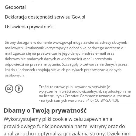
Geoportal
Deklaracja dostępności serwisu Gov.pl
Ustawienia prywatności
Strony dostępne w domenie www.gov.pl mogą zawierać adresy skrzynek
mailowych. Użytkownik korzystający z odnośnika będącego adresem e-
mail zgadza się na przetwarzanie jego danych (adres e-mail oraz
dobrowolnie podanych danych w wiadomości) w celu przesłania
odpowiedzi na przesłane pytania. Szczegóły przetwarzania danych przez
każdą z jednostek znajdują się w ich politykach przetwarzania danych
osobowych.
Treści tekstowe publikowane w serwisie (z
wyłączeniem treści audiowizualnych), są udostępniane
na licencji typu Creative Commons: uznanie autorstwa
- na tych samych warunkach 4.0 (CC BY-SA 4.0).
Materiały audiowizualne, w tym zdjęcia, materiały
Dbamy o Twoją prywatność
audio i wideo, są udostępniane na licencji typu
Creative Commons: uznanie autorstwa użycie
Wykorzystujemy pliki cookie w celu zapewnienia
niekomercyjne - bez utworów zależnych 4.0 (CC BY-
NC-ND 4.0), o ile nie jest to stwierdzone inaczej.
prawidłowego funkcjonowania naszej witryny oraz do
analizy ruchu i optymalizacji działania strony. Dzięki nim