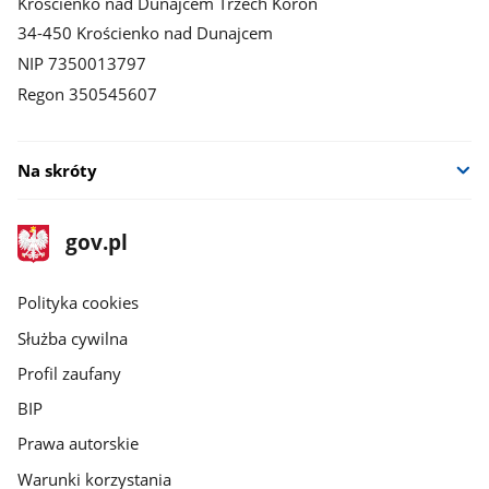
Krościenko nad Dunajcem Trzech Koron
34-450 Krościenko nad Dunajcem
NIP 7350013797
Regon 350545607
Na skróty
stopka
Strona
gov.pl
gov.pl
główna
gov.pl
Polityka cookies
Służba cywilna
Profil zaufany
BIP
Prawa autorskie
Warunki korzystania