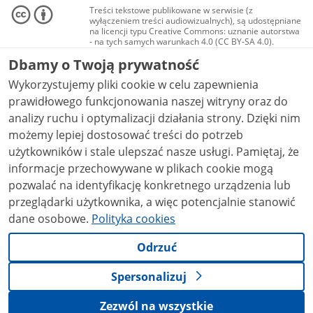
Treści tekstowe publikowane w serwisie (z
wyłączeniem treści audiowizualnych), są udostępniane
na licencji typu Creative Commons: uznanie autorstwa
- na tych samych warunkach 4.0 (CC BY-SA 4.0).
Materiały audiowizualne, w tym zdjęcia, materiały
Dbamy o Twoją prywatność
audio i wideo, są udostępniane na licencji typu
Creative Commons: uznanie autorstwa użycie
Wykorzystujemy pliki cookie w celu zapewnienia
niekomercyjne - bez utworów zależnych 4.0 (CC BY-
NC-ND 4.0), o ile nie jest to stwierdzone inaczej.
prawidłowego funkcjonowania naszej witryny oraz do
analizy ruchu i optymalizacji działania strony. Dzięki nim
możemy lepiej dostosować treści do potrzeb
użytkowników i stale ulepszać nasze usługi. Pamiętaj, że
informacje przechowywane w plikach cookie mogą
pozwalać na identyfikację konkretnego urządzenia lub
przeglądarki użytkownika, a więc potencjalnie stanowić
dane osobowe.
Polityka cookies
Odrzuć
Spersonalizuj
Zezwól na wszystkie