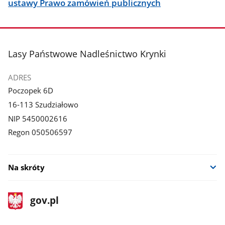
ustawy Prawo zamówień publicznych
stopka
Lasy Państwowe Nadleśnictwo Krynki
ADRES
Poczopek 6D
16-113 Szudziałowo
NIP 5450002616
Regon 050506597
Na skróty
stopka
Strona
gov.pl
gov.pl
główna