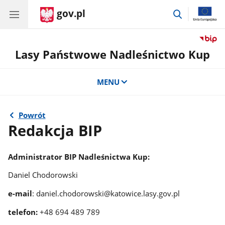
gov.pl
przejdź
do
wyszukiwar
Lasy Państwowe Nadleśnictwo Kup
MENU
Powrót
Redakcja BIP
Administrator BIP Nadleśnictwa Kup:
Daniel Chodorowski
e-mail
: daniel.chodorowski@katowice.lasy.gov.pl
telefon:
+48 694 489 789