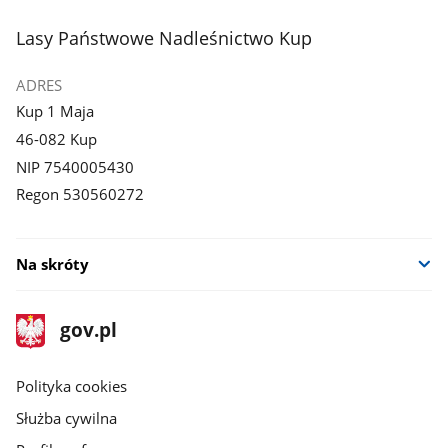
stopka
Lasy Państwowe Nadleśnictwo Kup
ADRES
Kup 1 Maja
46-082 Kup
NIP 7540005430
Regon 530560272
Na skróty
stopka
Strona
gov.pl
gov.pl
główna
gov.pl
Polityka cookies
Służba cywilna