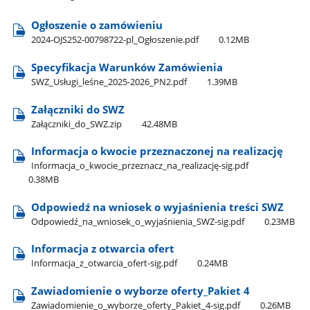
Ogłoszenie o zamówieniu
2024-OJS252-00798722-pl​_Ogłoszenie.pdf
0.12MB
Specyfikacja Warunków Zamówienia
SWZ​_Usługi​_leśne​_2025-2026​_PN2.pdf
1.39MB
Załączniki do SWZ
Załączniki​_do​_SWZ.zip
42.48MB
Informacja o kwocie przeznaczonej na realizację
Informacja​_o​_kwocie​_przeznacz​_na​_realizację-sig.pdf
0.38MB
Odpowiedź na wniosek o wyjaśnienia treści SWZ
Odpowiedź​_na​_wniosek​_o​_wyjaśnienia​_SWZ-sig.pdf
0.23MB
Informacja z otwarcia ofert
Informacja​_z​_otwarcia​_ofert-sig.pdf
0.24MB
Zawiadomienie o wyborze oferty​_Pakiet 4
Zawiadomienie​_o​_wyborze​_oferty​_Pakiet​_4-sig.pdf
0.26MB