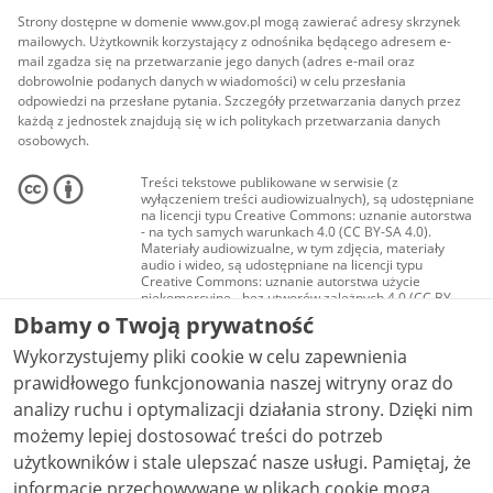
Strony dostępne w domenie www.gov.pl mogą zawierać adresy skrzynek
mailowych. Użytkownik korzystający z odnośnika będącego adresem e-
mail zgadza się na przetwarzanie jego danych (adres e-mail oraz
dobrowolnie podanych danych w wiadomości) w celu przesłania
odpowiedzi na przesłane pytania. Szczegóły przetwarzania danych przez
każdą z jednostek znajdują się w ich politykach przetwarzania danych
osobowych.
Treści tekstowe publikowane w serwisie (z
wyłączeniem treści audiowizualnych), są udostępniane
na licencji typu Creative Commons: uznanie autorstwa
- na tych samych warunkach 4.0 (CC BY-SA 4.0).
Materiały audiowizualne, w tym zdjęcia, materiały
audio i wideo, są udostępniane na licencji typu
Creative Commons: uznanie autorstwa użycie
niekomercyjne - bez utworów zależnych 4.0 (CC BY-
NC-ND 4.0), o ile nie jest to stwierdzone inaczej.
Dbamy o Twoją prywatność
Wykorzystujemy pliki cookie w celu zapewnienia
prawidłowego funkcjonowania naszej witryny oraz do
analizy ruchu i optymalizacji działania strony. Dzięki nim
możemy lepiej dostosować treści do potrzeb
użytkowników i stale ulepszać nasze usługi. Pamiętaj, że
informacje przechowywane w plikach cookie mogą