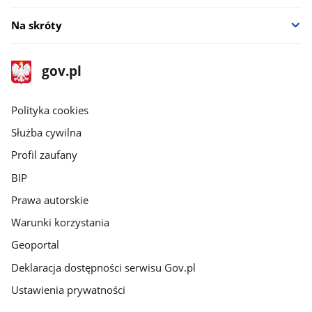
Na skróty
stopka
Strona
gov.pl
gov.pl
główna
gov.pl
Polityka cookies
Służba cywilna
Profil zaufany
BIP
Prawa autorskie
Warunki korzystania
Geoportal
Deklaracja dostępności serwisu Gov.pl
Ustawienia prywatności