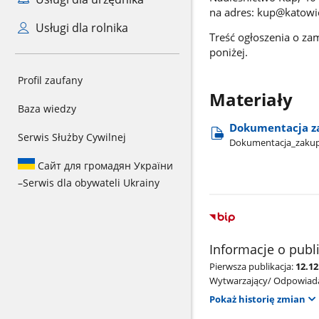
na adres: kup@katowic
Usługi dla rolnika
Treść ogłoszenia o za
poniżej.
Profil zaufany
Materiały
Baza wiedzy
Dokumentacja za
Serwis Służby Cywilnej
Dokumentacja​_zakup
Сайт для громадян України
–
Serwis dla obywateli Ukrainy
Informacje o publ
Pierwsza publikacja:
12.1
Wytwarzający/ Odpowiada
Pokaż historię zmian