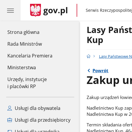
gov.pl
gov.pl
Serwis Rzeczypospolitej
Lasy Pańs
gov.pl
Strona główna
Kup
Rada Ministrów
Kancelaria Premiera
Lasy Państwowe N
Ministerstwa
Powrót
Zakup u
Urzędy, instytucje
i placówki RP
Zakup urządzeń łowie
Usługi dla obywatela
Nadleśnictwo Kup zapr
Nadleśnictwa Kup w 2
Usługi dla przedsiębiorcy
Termin składania ofer
Nadleśnictwo Kup, 46-0
Usługi dla urzędnika