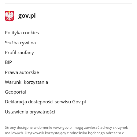
stopka
Strona
gov.pl
gov.pl
główna
gov.pl
Polityka cookies
Służba cywilna
Profil zaufany
BIP
Prawa autorskie
Warunki korzystania
Geoportal
Deklaracja dostępności serwisu Gov.pl
Ustawienia prywatności
Strony dostępne w domenie www.gov.pl mogą zawierać adresy skrzynek
mailowych. Użytkownik korzystający z odnośnika będącego adresem e-