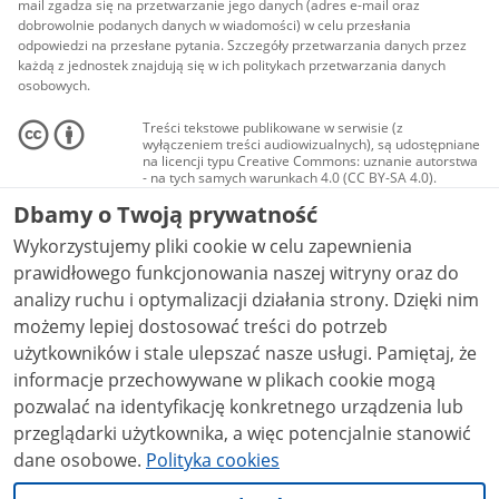
mail zgadza się na przetwarzanie jego danych (adres e-mail oraz
dobrowolnie podanych danych w wiadomości) w celu przesłania
odpowiedzi na przesłane pytania. Szczegóły przetwarzania danych przez
każdą z jednostek znajdują się w ich politykach przetwarzania danych
osobowych.
Treści tekstowe publikowane w serwisie (z
wyłączeniem treści audiowizualnych), są udostępniane
na licencji typu Creative Commons: uznanie autorstwa
- na tych samych warunkach 4.0 (CC BY-SA 4.0).
Materiały audiowizualne, w tym zdjęcia, materiały
Dbamy o Twoją prywatność
audio i wideo, są udostępniane na licencji typu
Creative Commons: uznanie autorstwa użycie
Wykorzystujemy pliki cookie w celu zapewnienia
niekomercyjne - bez utworów zależnych 4.0 (CC BY-
NC-ND 4.0), o ile nie jest to stwierdzone inaczej.
prawidłowego funkcjonowania naszej witryny oraz do
analizy ruchu i optymalizacji działania strony. Dzięki nim
możemy lepiej dostosować treści do potrzeb
użytkowników i stale ulepszać nasze usługi. Pamiętaj, że
informacje przechowywane w plikach cookie mogą
pozwalać na identyfikację konkretnego urządzenia lub
przeglądarki użytkownika, a więc potencjalnie stanowić
dane osobowe.
Polityka cookies