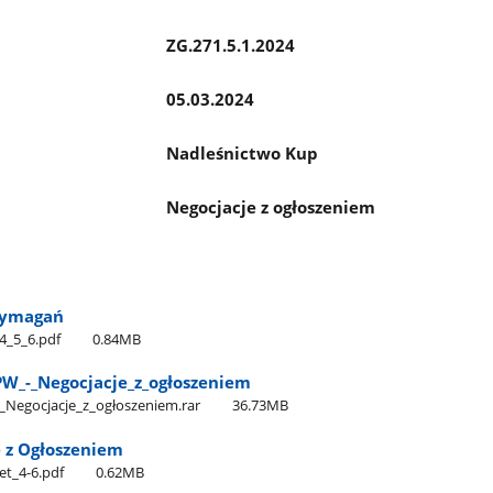
ZG.271.5.1.2024
05.03.2024
Nadleśnictwo Kup
Negocjacje z ogłoszeniem
Wymagań
​_5​_6.pdf
0.84MB
PW​_-​_Negocjacje​_z​_ogłoszeniem
​_Negocjacje​_z​_ogłoszeniem.rar
36.73MB
e z Ogłoszeniem
et​_4-6.pdf
0.62MB