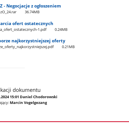
Z - Negocjacje z ogłoszeniem
zO​_24.rar
36.74MB
arcia ofert ostatecznych
ia​_ofert​_ostatecznych-1.pdf
0.24MB
orze najkorzystniejszej oferty
e​_oferty​_najkorzystniejszej.pdf
0.21MB
ikacji dokumentu
3.2024 15:01 Daniel Chodorowski
jący:
Marcin Vogelgezang