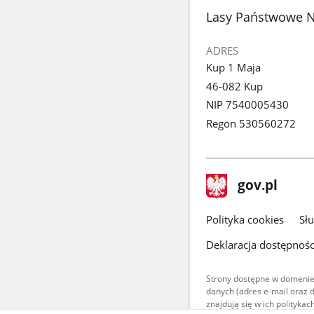
stopka
Lasy Państwowe N
ADRES
Kup 1 Maja
46-082 Kup
NIP 7540005430
Regon 530560272
stopka
Strona
gov.pl
gov.pl
główna
gov.pl
Polityka cookies
Sł
Deklaracja dostępnośc
Strony dostępne w domenie
danych (adres e-mail oraz 
znajdują się w ich polityk