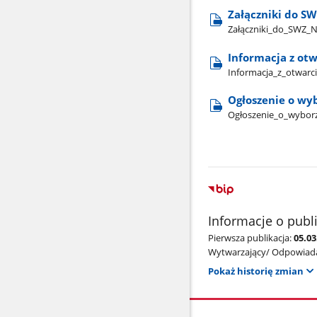
Załączniki do SW
Załączniki​_do​_SWZ​_N
Informacja z otw
Informacja​_z​_otwarc
Ogłoszenie o wyb
Ogłoszenie​_o​_wyborz
Informacje o publ
Pierwsza publikacja:
05.0
Wytwarzający/ Odpowiada
Pokaż historię zmian