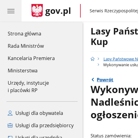
gov.pl
gov.pl
Serwis Rzeczypospolitej
Lasy Pańs
gov.pl
Strona główna
Kup
Rada Ministrów
Kancelaria Premiera
Lasy Państwowe N
Wykonywanie usług 
Ministerstwa
Powrót
Urzędy, instytucje
Wykonywan
i placówki RP
Nadleśnic
ogłoszen
Usługi dla obywatela
Usługi dla przedsiębiorcy
Status zamówienia:
Usługi dla urzędnika