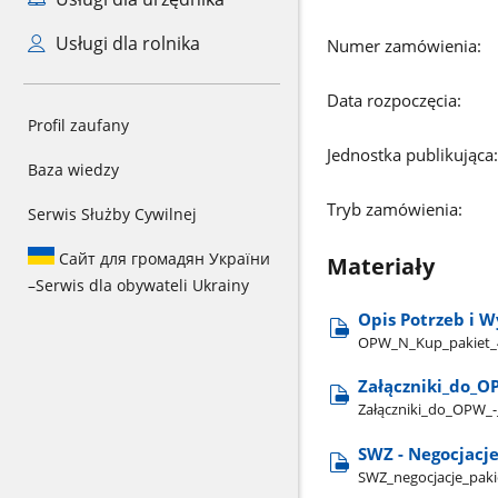
Usługi dla rolnika
Numer zamówienia:
Data rozpoczęcia:
Profil zaufany
Jednostka publikująca:
Baza wiedzy
Tryb zamówienia:
Serwis Służby Cywilnej
Сайт для громадян України
Materiały
–
Serwis dla obywateli Ukrainy
Opis Potrzeb i 
OPW​_N​_Kup​_pakiet​_4
Załączniki​_do​_O
Załączniki​_do​_OPW​_-
SWZ - Negocjacj
SWZ​_negocjacje​_paki