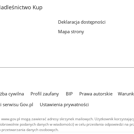
adleśnictwo Kup
Deklaracja dostępności
Mapa strony
użba cywilna
Profil zaufany
BIP
Prawa autorskie
Warunki
i serwisu Gov.pl
Ustawienia prywatności
 www.gov.pl mogą zawierać adresy skrzynek mailowych. Użytkownik korzystający
dobrowolnie podanych danych w wiadomości) w celu przesłania odpowiedzi na prz
ach przetwarzania danych osobowych.