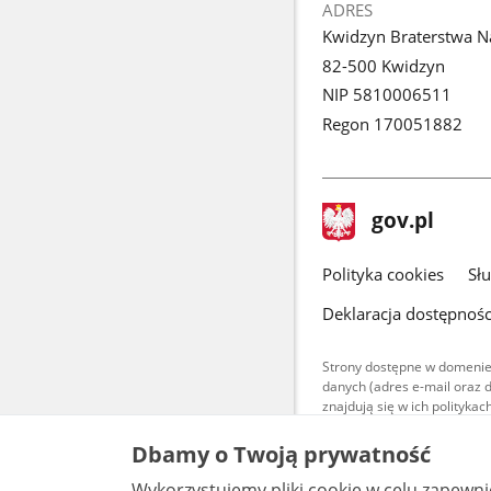
ADRES
Kwidzyn Braterstwa 
82-500 Kwidzyn
NIP 5810006511
Regon 170051882
stopka
Strona
gov.pl
gov.pl
główna
gov.pl
Polityka cookies
Sł
Deklaracja dostępnośc
Strony dostępne w domenie
danych (adres e-mail oraz 
znajdują się w ich polityk
Treści teksto
Dbamy o Twoją prywatność
udostępniane
warunkach 4.0
Wykorzystujemy pliki cookie w celu zapewn