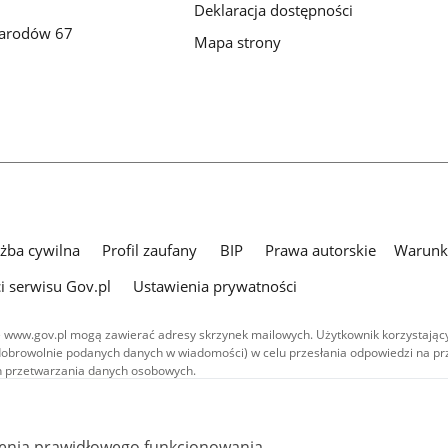
Deklaracja dostępności
Narodów 67
Mapa strony
użba cywilna
Profil zaufany
BIP
Prawa autorskie
Warunki
i serwisu Gov.pl
Ustawienia prywatności
 www.gov.pl mogą zawierać adresy skrzynek mailowych. Użytkownik korzystający
dobrowolnie podanych danych w wiadomości) w celu przesłania odpowiedzi na prz
ach przetwarzania danych osobowych.
we publikowane w serwisie (z wyłączeniem treści audiowizualnych), są
 na licencji typu Creative Commons: uznanie autorstwa - na tych samych
 (CC BY-SA 4.0). Materiały audiowizualne, w tym zdjęcia, materiały audio i wideo
ienia prawidłowego funkcjonowania