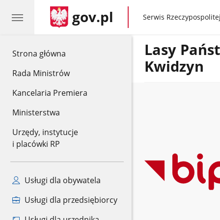
gov.pl
gov.pl
Serwis Rzeczypospolitej
Lasy Pańs
gov.pl
Strona główna
Kwidzyn
Rada Ministrów
Kancelaria Premiera
Ministerstwa
Urzędy, instytucje
i placówki RP
Usługi dla obywatela
Usługi dla przedsiębiorcy
Usługi dla urzędnika