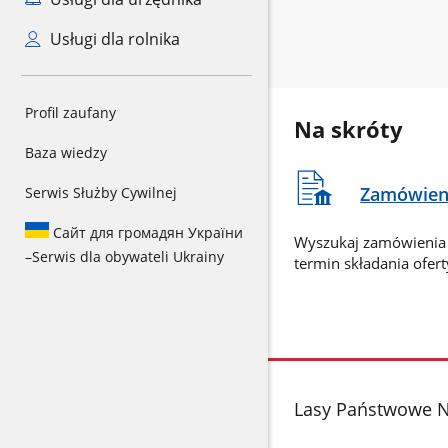
Usługi dla rolnika
Profil zaufany
Na skróty
Baza wiedzy
Zamówieni
Serwis Służby Cywilnej
Сайт для громадян України
Wyszukaj zamówienia 
–
Serwis dla obywateli Ukrainy
termin składania ofert
stopka
Lasy Państwowe N