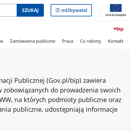
Logowanie
SZUKAJ
mObywatel
do
panelu
ie
Zamówienia publiczne
Praca
Co robimy
Kontakt
cji Publicznej (Gov.pl/bip) zawiera
w zobowiązanych do prowadzenia swoich
 WWW, na których podmioty publiczne oraz
nia publiczne, udostępniają informacje
.