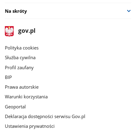
Na skróty
stopka
Strona
gov.pl
gov.pl
główna
gov.pl
Polityka cookies
Służba cywilna
Profil zaufany
BIP
Prawa autorskie
Warunki korzystania
Geoportal
Deklaracja dostępności serwisu Gov.pl
Ustawienia prywatności