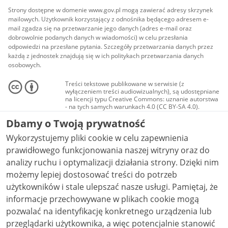
Strony dostępne w domenie www.gov.pl mogą zawierać adresy skrzynek
mailowych. Użytkownik korzystający z odnośnika będącego adresem e-
mail zgadza się na przetwarzanie jego danych (adres e-mail oraz
dobrowolnie podanych danych w wiadomości) w celu przesłania
odpowiedzi na przesłane pytania. Szczegóły przetwarzania danych przez
każdą z jednostek znajdują się w ich politykach przetwarzania danych
osobowych.
Treści tekstowe publikowane w serwisie (z
wyłączeniem treści audiowizualnych), są udostępniane
na licencji typu Creative Commons: uznanie autorstwa
- na tych samych warunkach 4.0 (CC BY-SA 4.0).
Materiały audiowizualne, w tym zdjęcia, materiały
Dbamy o Twoją prywatność
audio i wideo, są udostępniane na licencji typu
Creative Commons: uznanie autorstwa użycie
Wykorzystujemy pliki cookie w celu zapewnienia
niekomercyjne - bez utworów zależnych 4.0 (CC BY-
NC-ND 4.0), o ile nie jest to stwierdzone inaczej.
prawidłowego funkcjonowania naszej witryny oraz do
analizy ruchu i optymalizacji działania strony. Dzięki nim
możemy lepiej dostosować treści do potrzeb
użytkowników i stale ulepszać nasze usługi. Pamiętaj, że
informacje przechowywane w plikach cookie mogą
pozwalać na identyfikację konkretnego urządzenia lub
przeglądarki użytkownika, a więc potencjalnie stanowić