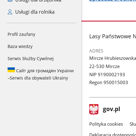
Usługi dla rolnika
Profil zaufany
stopka
Lasy Państwowe N
Baza wiedzy
ADRES
Mircze Hrubieszowsk
Serwis Służby Cywilnej
22-530 Mircze
Сайт для громадян України
NIP 9190002193
–
Serwis dla obywateli Ukrainy
Regon 950015003
stopka
Strona
gov.pl
gov.pl
główna
gov.pl
Polityka cookies
Sł
Deklaracja dostępnośc