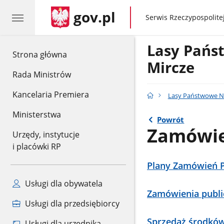
gov.pl
gov.pl
Serwis Rzeczypospolitej
Lasy Pańs
gov.pl
Strona główna
Mircze
Rada Ministrów
Kancelaria Premiera
Lasy Państwowe N
Ministerstwa
Powrót
Zamówie
Urzędy, instytucje
i placówki RP
Plany Zamówień P
Usługi dla obywatela
Zamówienia publi
Usługi dla przedsiębiorcy
Sprzedaż środków
Usługi dla urzędnika