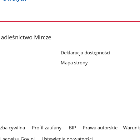
adleśnictwo Mircze
Deklaracja dostępności
a
Mapa strony
użba cywilna
Profil zaufany
BIP
Prawa autorskie
Warunki
i serwisu Gov.pl
Ustawienia prywatności