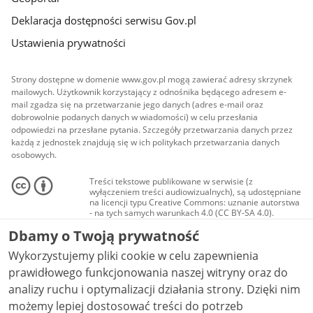
Deklaracja dostępności serwisu Gov.pl
Ustawienia prywatności
Strony dostępne w domenie www.gov.pl mogą zawierać adresy skrzynek
mailowych. Użytkownik korzystający z odnośnika będącego adresem e-
mail zgadza się na przetwarzanie jego danych (adres e-mail oraz
dobrowolnie podanych danych w wiadomości) w celu przesłania
odpowiedzi na przesłane pytania. Szczegóły przetwarzania danych przez
każdą z jednostek znajdują się w ich politykach przetwarzania danych
osobowych.
Treści tekstowe publikowane w serwisie (z
wyłączeniem treści audiowizualnych), są udostępniane
na licencji typu Creative Commons: uznanie autorstwa
- na tych samych warunkach 4.0 (CC BY-SA 4.0).
Materiały audiowizualne, w tym zdjęcia, materiały
Dbamy o Twoją prywatność
audio i wideo, są udostępniane na licencji typu
Creative Commons: uznanie autorstwa użycie
Wykorzystujemy pliki cookie w celu zapewnienia
niekomercyjne - bez utworów zależnych 4.0 (CC BY-
NC-ND 4.0), o ile nie jest to stwierdzone inaczej.
prawidłowego funkcjonowania naszej witryny oraz do
analizy ruchu i optymalizacji działania strony. Dzięki nim
możemy lepiej dostosować treści do potrzeb