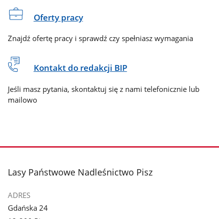
Oferty pracy
Znajdź ofertę pracy i sprawdź czy spełniasz wymagania
Kontakt do redakcji BIP
Jeśli masz pytania, skontaktuj się z nami telefonicznie lub
mailowo
stopka
Lasy Państwowe Nadleśnictwo Pisz
ADRES
Gdańska 24