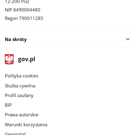
12-200 Pisz
NIP 8490004480
Regon 790011285
Na skróty
stopka
Strona
gov.pl
gov.pl
główna
gov.pl
Polityka cookies
Służba cywilna
Profil zaufany
BIP
Prawa autorskie
Warunki korzystania
Geoportal