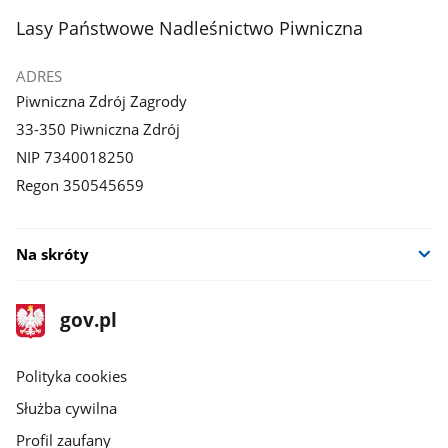
stopka
Lasy Państwowe Nadleśnictwo Piwniczna
ADRES
Piwniczna Zdrój Zagrody
33-350 Piwniczna Zdrój
NIP 7340018250
Regon 350545659
Na skróty
stopka
Strona
gov.pl
gov.pl
główna
gov.pl
Polityka cookies
Służba cywilna
Profil zaufany