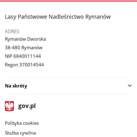
stopka
Lasy Państwowe Nadleśnictwo Rymanów
ADRES
Rymanów Dworska
38-480 Rymanów
NIP 6840011144
Regon 370014544
Na skróty
stopka
Strona
gov.pl
gov.pl
główna
gov.pl
Polityka cookies
Służba cywilna