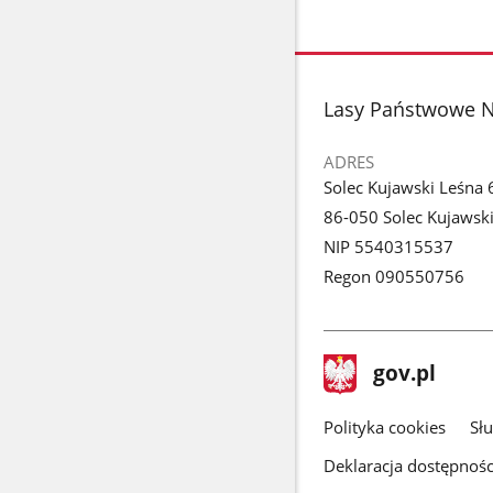
stopka
Lasy Państwowe N
ADRES
Solec Kujawski Leśna 
86-050 Solec Kujawsk
NIP 5540315537
Regon 090550756
stopka
Strona
gov.pl
gov.pl
główna
gov.pl
Polityka cookies
Sł
Deklaracja dostępnośc