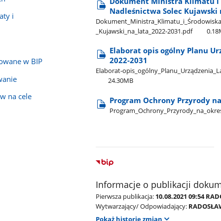
Dokument Ministra Klimatu i 
Nadleśnictwa Solec Kujawski 
ty i
Dokument​_Ministra​_Klimatu​_i​_Środowiska​
_Kujawski​_na​_lata​_2022-2031.pdf
0.1
Elaborat opis ogólny Planu Ur
2022-2031
kowane w BIP
Elaborat-opis​_ogólny​_Planu​_Urządzenia​_La
wanie
24.30MB
w na cele
Program Ochrony Przyrody na
Program​_Ochrony​_Przyrody​_na​_okre
Informacje o publikacji doku
Pierwsza publikacja:
10.08.2021 09:54 R
Wytwarzający/ Odpowiadający:
RADOSŁA
Pokaż historię zmian