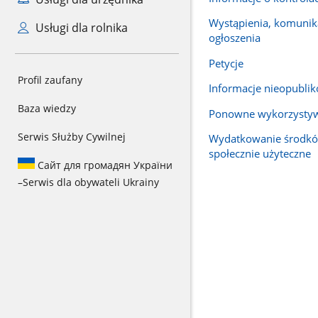
Wystąpienia, komunika
Usługi dla rolnika
ogłoszenia
Petycje
Profil zaufany
Informacje nieopubli
Baza wiedzy
Ponowne wykorzysty
Serwis Służby Cywilnej
Wydatkowanie środkó
społecznie użyteczne
Сайт для громадян України
–
Serwis dla obywateli Ukrainy