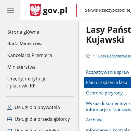
gov.pl
gov.pl
Serwis Rzeczypospolitej
Lasy Pańs
gov.pl
Strona główna
Kujawski
Rada Ministrów
Kancelaria Premiera
Lasy Państwowe Na
Ministerstwa
Rozpatrywanie spraw
Urzędy, instytucje
Plan urządzenia lasu
i placówki RP
Ochrona przyrody
Wykaz dokumentów za
Usługi dla obywatela
informację o środowi
Usługi dla przedsiębiorcy
Archiwa
Informacje o kontrola
Usługi dla urzędnika