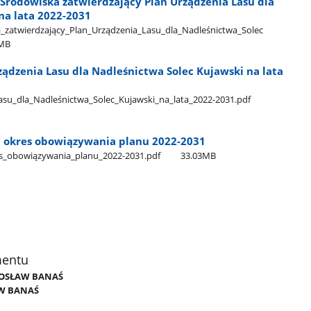
Środowiska zatwierdzający Plan Urządzenia Lasu dla
na lata 2022-2031
_zatwierdzający​_Plan​_Urządzenia​_Lasu​_dla​_Nadleśnictwa​_Solec​
8MB
ządzenia Lasu dla Nadleśnictwa Solec Kujawski na lata
su​_dla​_Nadleśnictwa​_Solec​_Kujawski​_na​_lata​_2022-2031.pdf
 okres obowiązywania planu 2022-2031
s​_obowiązywania​_planu​_2022-2031.pdf
33.03MB
mentu
ADOSŁAW BANAŚ
W BANAŚ