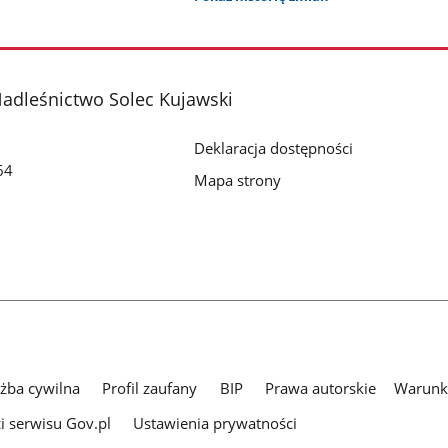
adleśnictwo Solec Kujawski
Deklaracja dostępności
64
Mapa strony
i
użba cywilna
Profil zaufany
BIP
Prawa autorskie
Warunki
i serwisu Gov.pl
Ustawienia prywatności