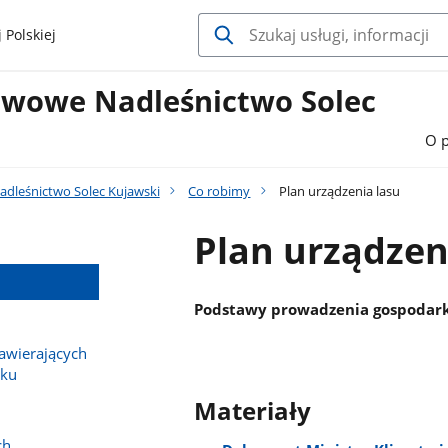
 Polskiej
twowe Nadleśnictwo Solec
O 
dleśnictwo Solec Kujawski
Co robimy
Plan urządzenia lasu
Plan urządzen
Podstawy prowadzenia gospodarki
wierających
sku
Materiały
ch