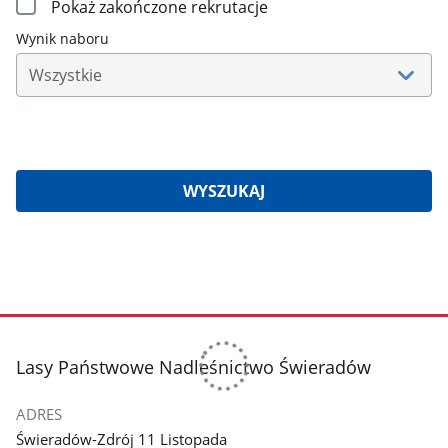
Filtrowanie
Pokaż zakończone rekrutacje
Wynik naboru
wyników
naboru
WYSZUKAJ
Znaleziono
wyników:
stopka
Lasy Państwowe Nadleśnictwo Świeradów
ADRES
Świeradów-Zdrój 11 Listopada