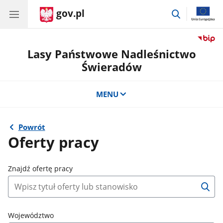
gov.pl
przejdź
do
wyszukiwar
Lasy Państwowe Nadleśnictwo
Świeradów
MENU
Powrót
Oferty pracy
Znajdź ofertę pracy
W
Województwo