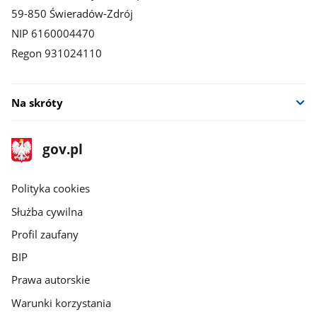
59-850 Świeradów-Zdrój
NIP 6160004470
Regon 931024110
Na skróty
stopka
Strona
gov.pl
gov.pl
główna
gov.pl
Polityka cookies
Służba cywilna
Profil zaufany
BIP
Prawa autorskie
Warunki korzystania