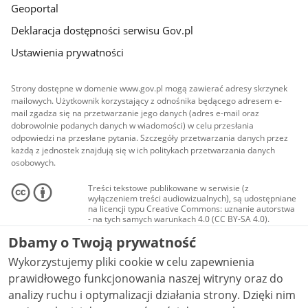
Geoportal
Deklaracja dostępności serwisu Gov.pl
Ustawienia prywatności
Strony dostępne w domenie www.gov.pl mogą zawierać adresy skrzynek
mailowych. Użytkownik korzystający z odnośnika będącego adresem e-
mail zgadza się na przetwarzanie jego danych (adres e-mail oraz
dobrowolnie podanych danych w wiadomości) w celu przesłania
odpowiedzi na przesłane pytania. Szczegóły przetwarzania danych przez
każdą z jednostek znajdują się w ich politykach przetwarzania danych
osobowych.
Treści tekstowe publikowane w serwisie (z
wyłączeniem treści audiowizualnych), są udostępniane
na licencji typu Creative Commons: uznanie autorstwa
- na tych samych warunkach 4.0 (CC BY-SA 4.0).
Materiały audiowizualne, w tym zdjęcia, materiały
Dbamy o Twoją prywatność
audio i wideo, są udostępniane na licencji typu
Creative Commons: uznanie autorstwa użycie
Wykorzystujemy pliki cookie w celu zapewnienia
niekomercyjne - bez utworów zależnych 4.0 (CC BY-
NC-ND 4.0), o ile nie jest to stwierdzone inaczej.
prawidłowego funkcjonowania naszej witryny oraz do
analizy ruchu i optymalizacji działania strony. Dzięki nim