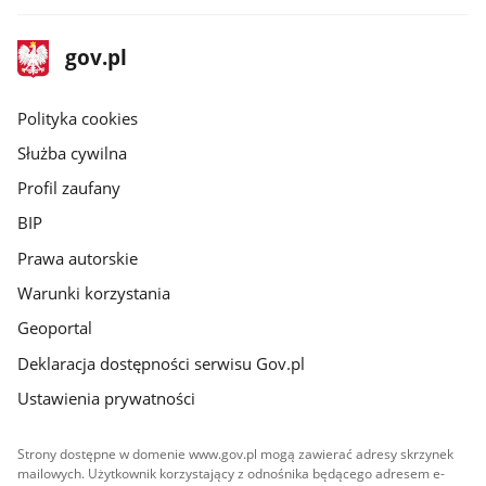
stopka
Strona
gov.pl
gov.pl
główna
gov.pl
Polityka cookies
Służba cywilna
Profil zaufany
BIP
Prawa autorskie
Warunki korzystania
Geoportal
Deklaracja dostępności serwisu Gov.pl
Ustawienia prywatności
Strony dostępne w domenie www.gov.pl mogą zawierać adresy skrzynek
mailowych. Użytkownik korzystający z odnośnika będącego adresem e-