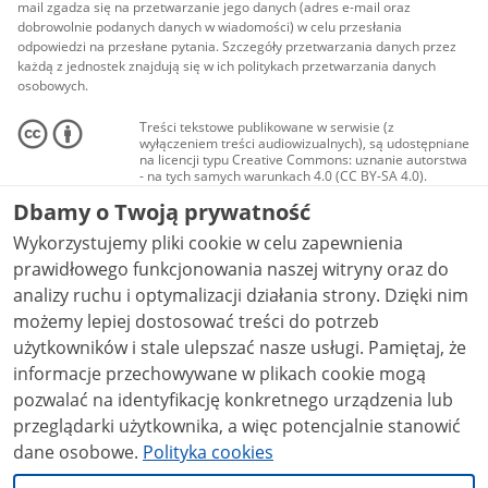
mail zgadza się na przetwarzanie jego danych (adres e-mail oraz
dobrowolnie podanych danych w wiadomości) w celu przesłania
odpowiedzi na przesłane pytania. Szczegóły przetwarzania danych przez
każdą z jednostek znajdują się w ich politykach przetwarzania danych
osobowych.
Treści tekstowe publikowane w serwisie (z
wyłączeniem treści audiowizualnych), są udostępniane
na licencji typu Creative Commons: uznanie autorstwa
- na tych samych warunkach 4.0 (CC BY-SA 4.0).
Materiały audiowizualne, w tym zdjęcia, materiały
Dbamy o Twoją prywatność
audio i wideo, są udostępniane na licencji typu
Creative Commons: uznanie autorstwa użycie
Wykorzystujemy pliki cookie w celu zapewnienia
niekomercyjne - bez utworów zależnych 4.0 (CC BY-
NC-ND 4.0), o ile nie jest to stwierdzone inaczej.
prawidłowego funkcjonowania naszej witryny oraz do
analizy ruchu i optymalizacji działania strony. Dzięki nim
możemy lepiej dostosować treści do potrzeb
użytkowników i stale ulepszać nasze usługi. Pamiętaj, że
informacje przechowywane w plikach cookie mogą
pozwalać na identyfikację konkretnego urządzenia lub
przeglądarki użytkownika, a więc potencjalnie stanowić
dane osobowe.
Polityka cookies