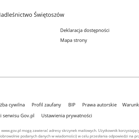
adleśnictwo Świętoszów
Deklaracja dostępności
Mapa strony
użba cywilna
Profil zaufany
BIP
Prawa autorskie
Warunki
i serwisu Gov.pl
Ustawienia prywatności
 www.gov.pl mogą zawierać adresy skrzynek mailowych. Użytkownik korzystający
dobrowolnie podanych danych w wiadomości) w celu przesłania odpowiedzi na prz