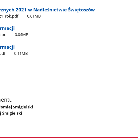
rznych 2021 w Nadleśnictwie Świętoszów
1​_rok.pdf
0.61MB
rmacji
.doc
0.04MB
rmacji
pdf
0.11MB
mentu
łomiej Śmigielski
 Śmigielski