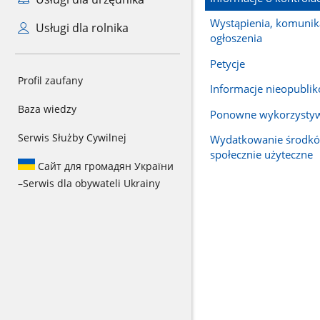
Wystąpienia, komunika
Usługi dla rolnika
ogłoszenia
Petycje
Profil zaufany
Informacje nieopubli
Baza wiedzy
Ponowne wykorzysty
Serwis Służby Cywilnej
Wydatkowanie środkó
społecznie użyteczne
Сайт для громадян України
–
Serwis dla obywateli Ukrainy