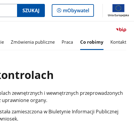
Logowanie
SZUKAJ
mObywatel
do
panelu
ie
Zmówienia publiczne
Praca
Co robimy
Kontakt
kontrolach
rolach zewnętrznych i wewnętrznych przeprowadzonych
z uprawnione organy.
ostała zamieszczona w Biuletynie Informacji Publicznej
wniosek.