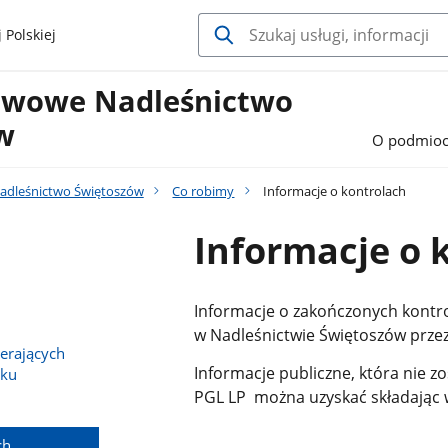
 Polskiej
twowe Nadleśnictwo
w
O podmioc
adleśnictwo Świętoszów
Co robimy
Informacje o kontrolach
Informacje o 
Informacje o zakończonych kont
w Nadleśnictwie Świętoszów prze
erających
Informacje publiczne, która nie z
sku
PGL LP można uzyskać składając 
ch