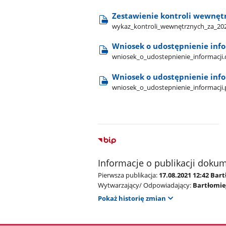
Zestawienie kontroli wewnęt
wykaz​_kontroli​_wewnętrznych​_za​_202
Wniosek o udostępnienie info
wniosek​_o​_udostepnienie​_informacji
Wniosek o udostępnienie info
wniosek​_o​_udostepnienie​_informacji.
Informacje o publikacji doku
Pierwsza publikacja:
17.08.2021 12:42 Bart
Wytwarzający/ Odpowiadający:
Bartłomiej
Pokaż historię zmian