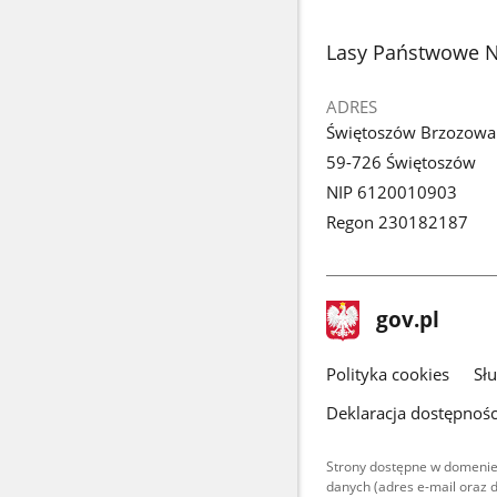
stopka
Lasy Państwowe N
ADRES
Świętoszów Brzozowa
59-726 Świętoszów
NIP 6120010903
Regon 230182187
stopka
Strona
gov.pl
gov.pl
główna
gov.pl
Polityka cookies
Sł
Deklaracja dostępnośc
Strony dostępne w domenie
danych (adres e-mail oraz 