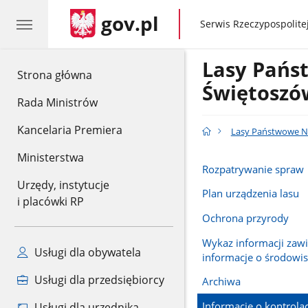
gov.pl
gov.pl
Serwis Rzeczypospolitej
Lasy Pańs
gov.pl
Strona główna
Świętoszó
Rada Ministrów
Kancelaria Premiera
Lasy Państwowe N
Ministerstwa
Rozpatrywanie spraw
Urzędy, instytucje
Plan urządzenia lasu
i placówki RP
Ochrona przyrody
Wykaz informacji zawi
Usługi dla obywatela
informacje o środowi
Usługi dla przedsiębiorcy
Archiwa
Informacje o kontrola
Usługi dla urzędnika