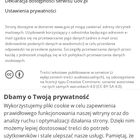
Deklaracja dostępności serwisu Gov.pl
Ustawienia prywatności
Strony dostępne w domenie www.gov.pl mogą zawierać adresy skrzynek
mailowych. Użytkownik korzystający z odnośnika będącego adresem e-
mail zgadza się na przetwarzanie jego danych (adres e-mail oraz
dobrowolnie podanych danych w wiadomości) w celu przesłania
odpowiedzi na przesłane pytania. Szczegóły przetwarzania danych przez
każdą z jednostek znajdują się w ich politykach przetwarzania danych
osobowych.
Treści tekstowe publikowane w serwisie (z
wyłączeniem treści audiowizualnych), są udostępniane
na licencji typu Creative Commons: uznanie autorstwa
- na tych samych warunkach 4.0 (CC BY-SA 4.0).
Materiały audiowizualne, w tym zdjęcia, materiały
Dbamy o Twoją prywatność
audio i wideo, są udostępniane na licencji typu
Creative Commons: uznanie autorstwa użycie
Wykorzystujemy pliki cookie w celu zapewnienia
niekomercyjne - bez utworów zależnych 4.0 (CC BY-
NC-ND 4.0), o ile nie jest to stwierdzone inaczej.
prawidłowego funkcjonowania naszej witryny oraz do
analizy ruchu i optymalizacji działania strony. Dzięki nim
możemy lepiej dostosować treści do potrzeb
użytkowników i stale ulepszać nasze usługi. Pamiętaj, że