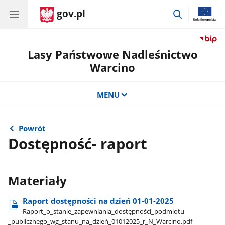
gov.pl
przejdź
do
wyszukiwar
Lasy Państwowe Nadleśnictwo
Warcino
MENU
Powrót
Dostępność- raport
Materiały
Raport dostępności na dzień 01-01-2025
Raport​_o​_stanie​_zapewniania​_dostępności​_podmiotu​
_publicznego​_wg​_stanu​_na​_dzień​_01012025​_r​_N​_Warcino.pdf