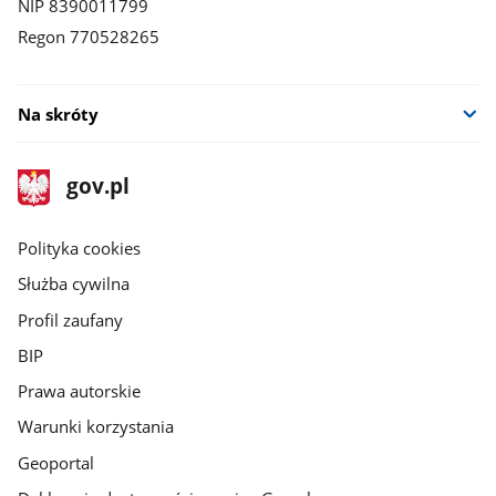
NIP 8390011799
Regon 770528265
Na skróty
stopka
Strona
gov.pl
gov.pl
główna
gov.pl
Polityka cookies
Służba cywilna
Profil zaufany
BIP
Prawa autorskie
Warunki korzystania
Geoportal