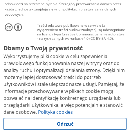
odpowiedzi na przesłane pytania. Szczegóły przetwarzania danych przez
każdą z jednostek znajdują się w ich politykach przetwarzania danych
osobowych.
Treści tekstowe publikowane w serwisie (z
wyłączeniem treści audiowizualnych), są udostępniane
na licencji typu Creative Commons: uznanie autorstwa
- na tych samych warunkach 4.0 (CC BY-SA 4.0).
Materiały audiowizualne, w tym zdjęcia, materiały
Dbamy o Twoją prywatność
audio i wideo, są udostępniane na licencji typu
Creative Commons: uznanie autorstwa użycie
Wykorzystujemy pliki cookie w celu zapewnienia
niekomercyjne - bez utworów zależnych 4.0 (CC BY-
NC-ND 4.0), o ile nie jest to stwierdzone inaczej.
prawidłowego funkcjonowania naszej witryny oraz do
analizy ruchu i optymalizacji działania strony. Dzięki nim
możemy lepiej dostosować treści do potrzeb
użytkowników i stale ulepszać nasze usługi. Pamiętaj, że
informacje przechowywane w plikach cookie mogą
pozwalać na identyfikację konkretnego urządzenia lub
przeglądarki użytkownika, a więc potencjalnie stanowić
dane osobowe.
Polityka cookies
Odrzuć