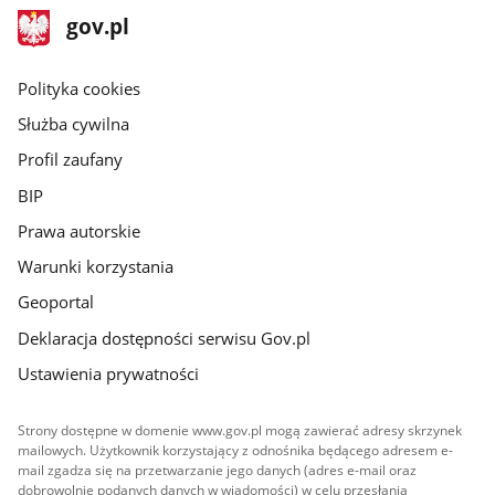
stopka
Strona
gov.pl
gov.pl
główna
gov.pl
Polityka cookies
Służba cywilna
Profil zaufany
BIP
Prawa autorskie
Warunki korzystania
Geoportal
Deklaracja dostępności serwisu Gov.pl
Ustawienia prywatności
Strony dostępne w domenie www.gov.pl mogą zawierać adresy skrzynek
mailowych. Użytkownik korzystający z odnośnika będącego adresem e-
mail zgadza się na przetwarzanie jego danych (adres e-mail oraz
dobrowolnie podanych danych w wiadomości) w celu przesłania