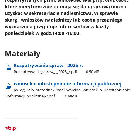
które merytorycznie zajmują się daną sprawą można
uzyskać w sekretariacie nadleśnictwa. W sprawie
skarg i wniosków nadleśniczy lub osoba przez niego
wyznaczona przyjmuje interesantów w każdy
poniedziałek w godz.14:00 -16:00.
Materiały
Rozpatrywanie spraw - 2025 r.
Rozpatrywanie​_spraw​_-​_2025​_r.pdf
0.50MB
wniosek o udostepnienie informacji publicznej
px​_dg~rdlp​_szczecinek~nadl​_warcino~wniosek​_o​_udostepnienie​
_informacji​_publicznej-2.pdf
0.04MB