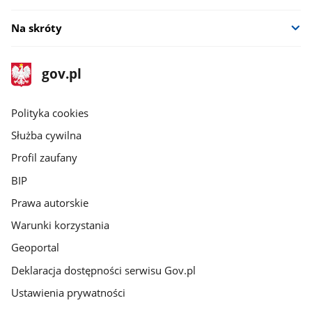
Na skróty
stopka
Strona
gov.pl
gov.pl
główna
gov.pl
Polityka cookies
Służba cywilna
Profil zaufany
BIP
Prawa autorskie
Warunki korzystania
Geoportal
Deklaracja dostępności serwisu Gov.pl
Ustawienia prywatności