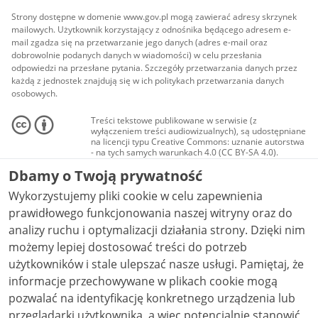
Strony dostępne w domenie www.gov.pl mogą zawierać adresy skrzynek
mailowych. Użytkownik korzystający z odnośnika będącego adresem e-
mail zgadza się na przetwarzanie jego danych (adres e-mail oraz
dobrowolnie podanych danych w wiadomości) w celu przesłania
odpowiedzi na przesłane pytania. Szczegóły przetwarzania danych przez
każdą z jednostek znajdują się w ich politykach przetwarzania danych
osobowych.
Treści tekstowe publikowane w serwisie (z
wyłączeniem treści audiowizualnych), są udostępniane
na licencji typu Creative Commons: uznanie autorstwa
- na tych samych warunkach 4.0 (CC BY-SA 4.0).
Materiały audiowizualne, w tym zdjęcia, materiały
Dbamy o Twoją prywatność
audio i wideo, są udostępniane na licencji typu
Creative Commons: uznanie autorstwa użycie
Wykorzystujemy pliki cookie w celu zapewnienia
niekomercyjne - bez utworów zależnych 4.0 (CC BY-
NC-ND 4.0), o ile nie jest to stwierdzone inaczej.
prawidłowego funkcjonowania naszej witryny oraz do
analizy ruchu i optymalizacji działania strony. Dzięki nim
możemy lepiej dostosować treści do potrzeb
użytkowników i stale ulepszać nasze usługi. Pamiętaj, że
informacje przechowywane w plikach cookie mogą
pozwalać na identyfikację konkretnego urządzenia lub
przeglądarki użytkownika, a więc potencjalnie stanowić