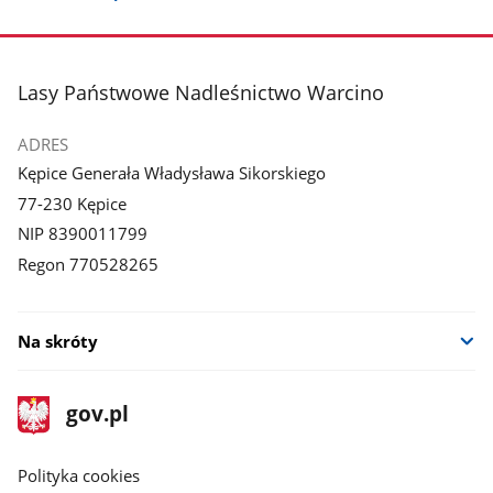
stopka
Lasy Państwowe Nadleśnictwo Warcino
ADRES
Kępice Generała Władysława Sikorskiego
77-230 Kępice
NIP 8390011799
Regon 770528265
Na skróty
stopka
Strona
gov.pl
gov.pl
główna
gov.pl
Polityka cookies