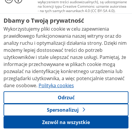
wyłączeniem treści audiowizualnych), są udostępniane
na licencji typu Creative Commons: uznanie autorstwa
- na tych samych warunkach 4.0 (CC BY-SA 4.0).
Materiały audiowizualne, w tym zdjęcia, materiały
Dbamy o Twoją prywatność
audio i wideo, są udostępniane na licencji typu
Creative Commons: uznanie autorstwa użycie
Wykorzystujemy pliki cookie w celu zapewnienia
niekomercyjne - bez utworów zależnych 4.0 (CC BY-
NC-ND 4.0), o ile nie jest to stwierdzone inaczej.
prawidłowego funkcjonowania naszej witryny oraz do
analizy ruchu i optymalizacji działania strony. Dzięki nim
możemy lepiej dostosować treści do potrzeb
użytkowników i stale ulepszać nasze usługi. Pamiętaj, że
informacje przechowywane w plikach cookie mogą
pozwalać na identyfikację konkretnego urządzenia lub
przeglądarki użytkownika, a więc potencjalnie stanowić
dane osobowe.
Polityka cookies
Odrzuć
Spersonalizuj
Zezwól na wszystkie