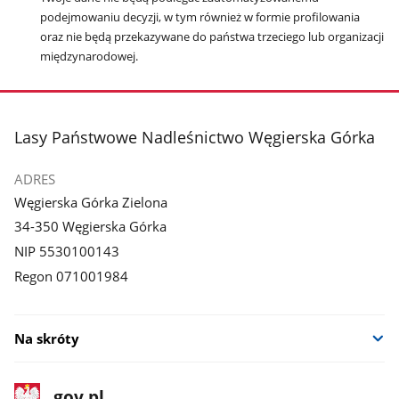
podejmowaniu decyzji, w tym również w formie profilowania
oraz nie będą przekazywane do państwa trzeciego lub organizacji
międzynarodowej.
stopka
Lasy Państwowe Nadleśnictwo Węgierska Górka
ADRES
Węgierska Górka Zielona
34-350 Węgierska Górka
NIP 5530100143
Regon 071001984
Na skróty
stopka
Strona
gov.pl