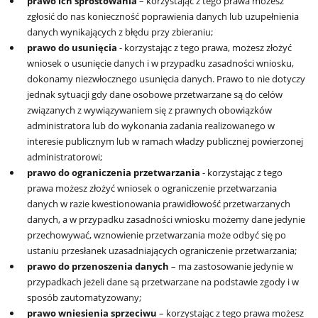
prawo ich sprostowania
– korzystając z tego prawa możesz
zgłosić do nas konieczność poprawienia danych lub uzupełnienia
danych wynikających z błędu przy zbieraniu;
prawo do usunięcia
- korzystając z tego prawa, możesz złożyć
wniosek o usunięcie danych i w przypadku zasadności wniosku,
dokonamy niezwłocznego usunięcia danych. Prawo to nie dotyczy
jednak sytuacji gdy dane osobowe przetwarzane są do celów
związanych z wywiązywaniem się z prawnych obowiązków
administratora lub do wykonania zadania realizowanego w
interesie publicznym lub w ramach władzy publicznej powierzonej
administratorowi;
prawo do ograniczenia przetwarzania
- korzystając z tego
prawa możesz złożyć wniosek o ograniczenie przetwarzania
danych w razie kwestionowania prawidłowość przetwarzanych
danych, a w przypadku zasadności wniosku możemy dane jedynie
przechowywać, wznowienie przetwarzania może odbyć się po
ustaniu przesłanek uzasadniających ograniczenie przetwarzania;
prawo do przenoszenia danych
– ma zastosowanie jedynie w
przypadkach jeżeli dane są przetwarzane na podstawie zgody i w
sposób zautomatyzowany;
prawo wniesienia sprzeciwu
– korzystając z tego prawa możesz