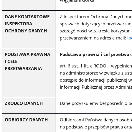
Węgierska Górka
DANE KONTAKTOWE
Z Inspektorem Ochrony Danych moż
INSPEKTORA
sprawach dotyczących przetwarza
OCHRONY DANYCH
szczególności w zakresie korzystan
przetwarzaniem
na adres e-mail:
io
PODSTAWA PRAWNA
Podstawa prawna i cel przetwa
I CELE
art. 6 ust. 1 lit. c RODO – wypełn
PRZETWARZANIA
na administratorze w związku z ust
dostępie do informacji publicznej 
Informacji Publicznej przez Adminis
ŹRÓDŁO DANYCH
Dane pozyskujemy bezpośrednio od
ODBIORCY DANYCH
Odbiorcami Państwa danych osob
na podstawie przepisów prawa oraz