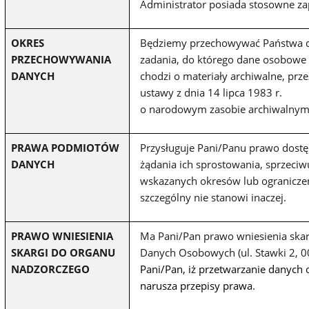
Administrator posiada stosowne za
OKRES
Będziemy przechowywać Państwa da
PRZECHOWYWANIA
zadania, do którego dane osobowe zo
DANYCH
chodzi o materiały archiwalne, prz
ustawy z dnia 14 lipca 1983 r.
o narodowym zasobie archiwalnym 
PRAWA PODMIOTÓW
Przysługuje Pani/Panu prawo dost
DANYCH
żądania ich sprostowania, sprzeciw
wskazanych okresów lub ograniczeni
szczególny nie stanowi inaczej.
PRAWO WNIESIENIA
Ma Pani/Pan prawo wniesienia ska
SKARGI DO ORGANU
Danych Osobowych (ul. Stawki 2, 
NADZORCZEGO
Pani/Pan, iż przetwarzanie danych
narusza przepisy prawa
.