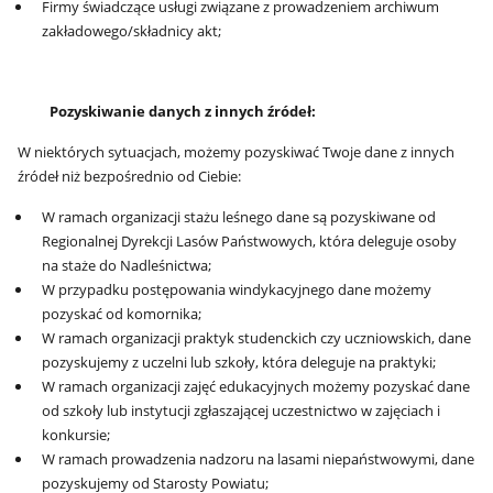
Firmy świadczące usługi związane z prowadzeniem archiwum
zakładowego/składnicy akt;
Pozyskiwanie danych z innych źródeł:
W niektórych sytuacjach, możemy pozyskiwać Twoje dane z innych
źródeł niż bezpośrednio od Ciebie:
W ramach organizacji stażu leśnego dane są pozyskiwane od
Regionalnej Dyrekcji Lasów Państwowych, która deleguje osoby
na staże do Nadleśnictwa;
W przypadku postępowania windykacyjnego dane możemy
pozyskać od komornika;
W ramach organizacji praktyk studenckich czy uczniowskich, dane
pozyskujemy z uczelni lub szkoły, która deleguje na praktyki;
W ramach organizacji zajęć edukacyjnych możemy pozyskać dane
od szkoły lub instytucji zgłaszającej uczestnictwo w zajęciach i
konkursie;
W ramach prowadzenia nadzoru na lasami niepaństwowymi, dane
pozyskujemy od Starosty Powiatu;