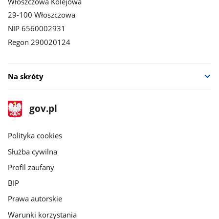
Włoszczowa Kolejowa
29-100 Włoszczowa
NIP 6560002931
Regon 290020124
Na skróty
stopka
Strona
gov.pl
gov.pl
główna
gov.pl
Polityka cookies
Służba cywilna
Profil zaufany
BIP
Prawa autorskie
Warunki korzystania