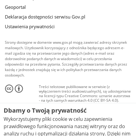
Geoportal
Deklaracja dostępności serwisu Gov.pl
Ustawienia prywatności
Strony dostępne w domenie www.gov.pl mogą zawierać adresy skrzynek
mailowych. Użytkownik korzystający z odnośnika będącego adresem e-
mail zgadza się na przetwarzanie jego danych (adres e-mail oraz
dobrowolnie podanych danych w wiadomości) w celu przesłania
odpowiedzi na przesłane pytania. Szczegóły przetwarzania danych przez
każdą z jednostek znajdują się w ich politykach przetwarzania danych
osobowych.
Treści tekstowe publikowane w serwisie (z
wyłączeniem treści audiowizualnych), są udostępniane
na licencji typu Creative Commons: uznanie autorstwa
- na tych samych warunkach 4.0 (CC BY-SA 4.0).
Materiały audiowizualne, w tym zdjęcia, materiały
Dbamy o Twoją prywatność
audio i wideo, są udostępniane na licencji typu
Creative Commons: uznanie autorstwa użycie
Wykorzystujemy pliki cookie w celu zapewnienia
niekomercyjne - bez utworów zależnych 4.0 (CC BY-
NC-ND 4.0), o ile nie jest to stwierdzone inaczej.
prawidłowego funkcjonowania naszej witryny oraz do
analizy ruchu i optymalizacji działania strony. Dzięki nim