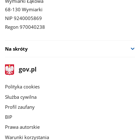
Wymiarki Łąkowa
68-130 Wymiarki
NIP 9240005869
Regon 970040238
Na skróty
stopka
Strona
gov.pl
gov.pl
główna
gov.pl
Polityka cookies
Służba cywilna
Profil zaufany
BIP
Prawa autorskie
Warunki korzystania