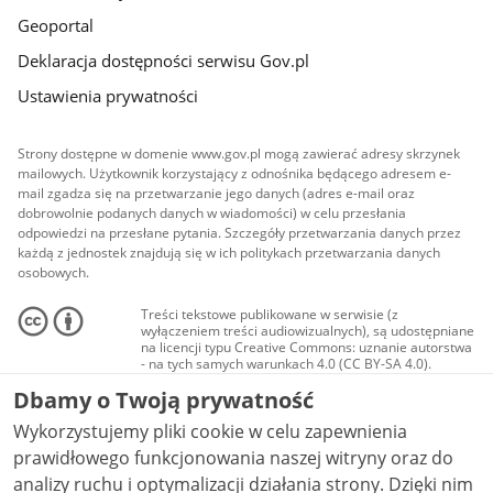
Geoportal
Deklaracja dostępności serwisu Gov.pl
Ustawienia prywatności
Strony dostępne w domenie www.gov.pl mogą zawierać adresy skrzynek
mailowych. Użytkownik korzystający z odnośnika będącego adresem e-
mail zgadza się na przetwarzanie jego danych (adres e-mail oraz
dobrowolnie podanych danych w wiadomości) w celu przesłania
odpowiedzi na przesłane pytania. Szczegóły przetwarzania danych przez
każdą z jednostek znajdują się w ich politykach przetwarzania danych
osobowych.
Treści tekstowe publikowane w serwisie (z
wyłączeniem treści audiowizualnych), są udostępniane
na licencji typu Creative Commons: uznanie autorstwa
- na tych samych warunkach 4.0 (CC BY-SA 4.0).
Materiały audiowizualne, w tym zdjęcia, materiały
Dbamy o Twoją prywatność
audio i wideo, są udostępniane na licencji typu
Creative Commons: uznanie autorstwa użycie
Wykorzystujemy pliki cookie w celu zapewnienia
niekomercyjne - bez utworów zależnych 4.0 (CC BY-
NC-ND 4.0), o ile nie jest to stwierdzone inaczej.
prawidłowego funkcjonowania naszej witryny oraz do
analizy ruchu i optymalizacji działania strony. Dzięki nim