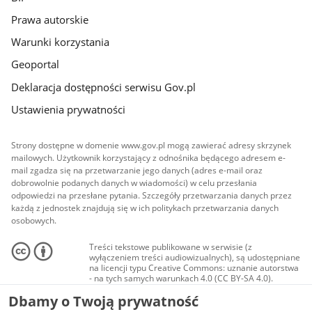
Prawa autorskie
Warunki korzystania
Geoportal
Deklaracja dostępności serwisu Gov.pl
Ustawienia prywatności
Strony dostępne w domenie www.gov.pl mogą zawierać adresy skrzynek
mailowych. Użytkownik korzystający z odnośnika będącego adresem e-
mail zgadza się na przetwarzanie jego danych (adres e-mail oraz
dobrowolnie podanych danych w wiadomości) w celu przesłania
odpowiedzi na przesłane pytania. Szczegóły przetwarzania danych przez
każdą z jednostek znajdują się w ich politykach przetwarzania danych
osobowych.
Treści tekstowe publikowane w serwisie (z
wyłączeniem treści audiowizualnych), są udostępniane
na licencji typu Creative Commons: uznanie autorstwa
- na tych samych warunkach 4.0 (CC BY-SA 4.0).
Materiały audiowizualne, w tym zdjęcia, materiały
Dbamy o Twoją prywatność
audio i wideo, są udostępniane na licencji typu
Creative Commons: uznanie autorstwa użycie