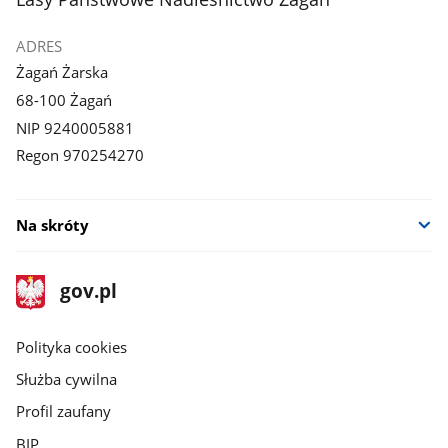
ADRES
Żagań Żarska
68-100 Żagań
NIP 9240005881
Regon 970254270
Na skróty
stopka
Strona
gov.pl
gov.pl
główna
gov.pl
Polityka cookies
Służba cywilna
Profil zaufany
BIP