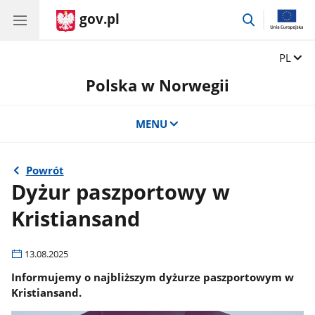
gov.pl
przejdź
do
wyszukiwar
Zmień 
PL
Polska w Norwegii
MENU
Powrót
Dyżur paszportowy w
Kristiansand
13.08.2025
Informujemy o najbliższym dyżurze paszportowym w
Kristiansand.