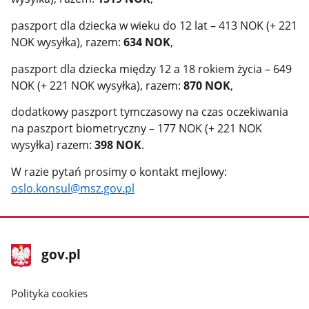
paszport dla dziecka w wieku do 12 lat – 413 NOK (+ 221
NOK wysyłka), razem:
634 NOK
,
paszport dla dziecka między 12 a 18 rokiem życia – 649
NOK (+ 221 NOK wysyłka), razem:
870 NOK
,
dodatkowy paszport tymczasowy na czas oczekiwania
na paszport biometryczny – 177 NOK (+ 221 NOK
wysyłka) razem:
398 NOK
.
W razie pytań prosimy o kontakt mejlowy:
oslo.konsul@msz.gov.pl
stopka
Strona
gov.pl
gov.pl
główna
gov.pl
Polityka cookies