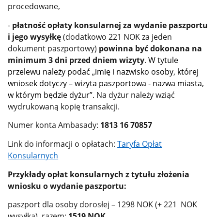
procedowane,
-
płatność opłaty konsularnej za wydanie paszportu
i jego wysyłkę
(dodatkowo 221 NOK za jeden
dokument paszportowy)
powinna być dokonana na
minimum 3 dni przed dniem wizyty
.
W tytule
przelewu należy podać „imię i nazwisko osoby, której
wniosek dotyczy – wizyta paszportowa - nazwa miasta,
w którym będzie dyżur”.
Na dyżur należy wziąć
wydrukowaną kopię transakcji.
Numer konta Ambasady:
1813 16 70857
Link do informacji o opłatach:
Taryfa Opłat
Konsularnych
Przykłady opłat konsularnych z tytułu złożenia
wniosku o wydanie paszportu:
paszport dla osoby dorosłej – 1298 NOK (+ 221 NOK
wysyłka), razem:
1519 NOK
,