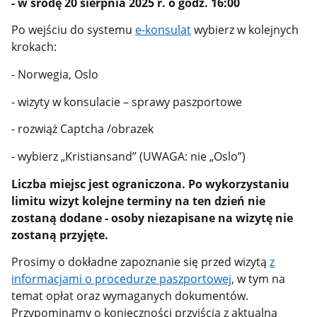
- w środę 20 sierpnia 2025 r. o godz. 16:00
Po wejściu do systemu
e-konsulat
wybierz w kolejnych
krokach:
- Norwegia, Oslo
- wizyty w konsulacie – sprawy paszportowe
- rozwiąż Captcha /obrazek
- wybierz „Kristiansand” (UWAGA: nie „Oslo”)
Liczba miejsc jest ograniczona. Po wykorzystaniu
limitu wizyt kolejne terminy na ten dzień nie
zostaną dodane - osoby niezapisane na wizytę nie
zostaną przyjęte.
Prosimy o dokładne zapoznanie się przed wizytą
z
informacjami o procedurze paszportowej
, w tym na
temat opłat oraz wymaganych dokumentów.
Przypominamy o konieczności przyjścia z aktualną