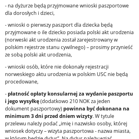
- na dyżurze będą przyjmowane wnioski paszportowe
dla dorosłych i dzieci,
- wnioski o pierwszy paszport dla dziecka będą
przyjmowane o ile dziecko posiada polski akt urodzenia
(norweski akt urodzenia został zarejestrowany w
polskim rejestrze stanu cywilnego) – prosimy przynieść
ze sobą polski akt urodzenia,
- wnioski osób, które nie dokonały rejestracji
norweskiego aktu urodzenia w polskim USC nie będą
procedowane,
-
płatność opłaty konsularnej za wydanie paszportu
i jego wysyłkę
(dodatkowo 210 NOK za jeden
dokument paszportowy)
powinna być dokonana na
minimum 3 dni przed dniem wizyty
.
W tytule
przelewu należy podać „imię i nazwisko osoby, której
wniosek dotyczy – wizyta paszportowa - nazwa miasta,
w którym będzie dyżur”.
Na dyżur należy wziąć