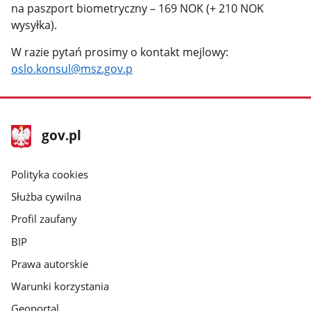
na paszport biometryczny – 169 NOK (+ 210 NOK
wysyłka).
W razie pytań prosimy o kontakt mejlowy:
oslo.konsul@msz.gov.p
stopka
Strona
gov.pl
gov.pl
główna
gov.pl
Polityka cookies
Służba cywilna
Profil zaufany
BIP
Prawa autorskie
Warunki korzystania
Geoportal