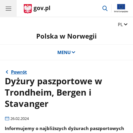
gov.pl
przejdź
do
wyszukiwar
Zmień 
PL
Polska w Norwegii
MENU
Powrót
Dyżury paszportowe w
Trondheim, Bergen i
Stavanger
26.02.2024
Informujemy o najbliższych dyżurach paszportowych