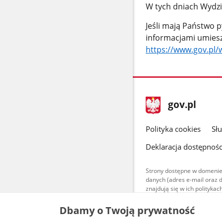
W tych dniach Wydzia
Jeśli mają Państwo 
informacjami umiesz
https://www.gov.pl
stopka
Strona
gov.pl
gov.pl
główna
gov.pl
Polityka cookies
Sł
Deklaracja dostępnośc
Strony dostępne w domenie
danych (adres e-mail oraz 
znajdują się w ich polityk
Treści teksto
Dbamy o Twoją prywatność
udostępniane