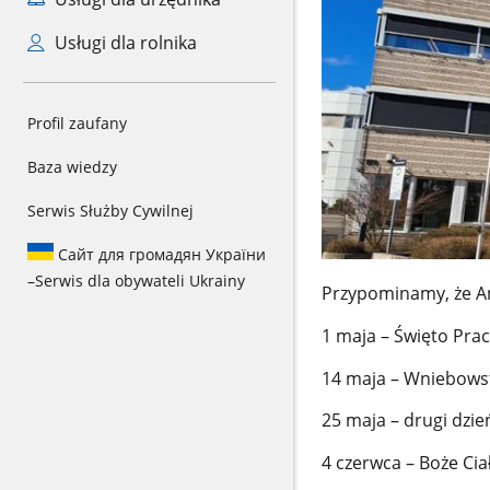
Usługi dla rolnika
Profil zaufany
Baza wiedzy
Serwis Służby Cywilnej
Сайт для громадян України
–
Serwis dla obywateli Ukrainy
Przypominamy, że A
1 maja – Święto Pra
14 maja – Wniebows
25 maja – drugi dzie
4 czerwca – Boże Cia