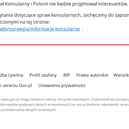
ł Konsularny i Polonii nie będzie przyjmował interesantów.
pytania dotyczące spraw konsularnych, zachęcamy do zapozn
czonymi na tej stronie:
/web/norwegia/informacje-konsularne
.
użba cywilna
Profil zaufany
BIP
Prawa autorskie
Warunki
i serwisu Gov.pl
Ustawienia prywatności
 www.gov.pl mogą zawierać adresy skrzynek mailowych. Użytkownik korzystający
dobrowolnie podanych danych w wiadomości) w celu przesłania odpowiedzi na prz
ach przetwarzania danych osobowych.
we publikowane w serwisie (z wyłączeniem treści audiowizualnych), są
 na licencji typu Creative Commons: uznanie autorstwa - na tych samych