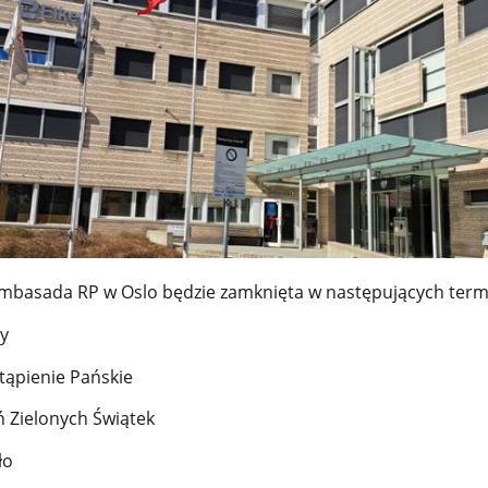
mbasada RP w Oslo będzie zamknięta w następujących term
cy
tąpienie Pańskie
ń Zielonych Świątek
ło