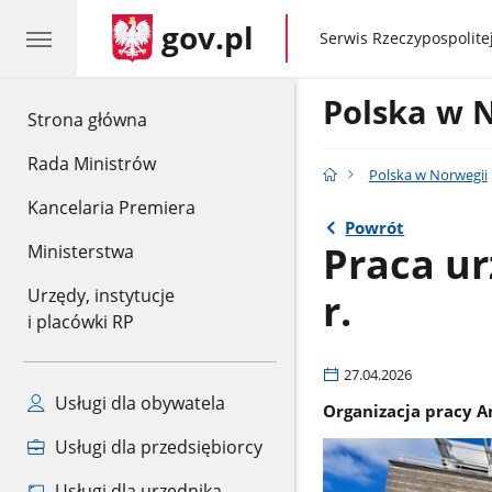
gov.pl
gov.pl
Serwis Rzeczypospolitej
Polska w 
gov.pl
Strona główna
Rada Ministrów
Polska w Norwegii
Kancelaria Premiera
Powrót
Praca ur
Ministerstwa
r.
Urzędy, instytucje
i placówki RP
27.04.2026
Usługi dla obywatela
Organizacja pracy A
Usługi dla przedsiębiorcy
Usługi dla urzędnika