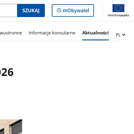
Logowanie
SZUKAJ
mObywatel
do
panelu
dwustronne
Informacje konsularne
Aktualności
Zmień ję
PL
026