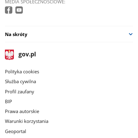
MEDIA SPOŁECZNOŚCIOWE:
Na skróty
stopka
Strona
gov.pl
gov.pl
główna
gov.pl
Polityka cookies
Służba cywilna
Profil zaufany
BIP
Prawa autorskie
Warunki korzystania
Geoportal