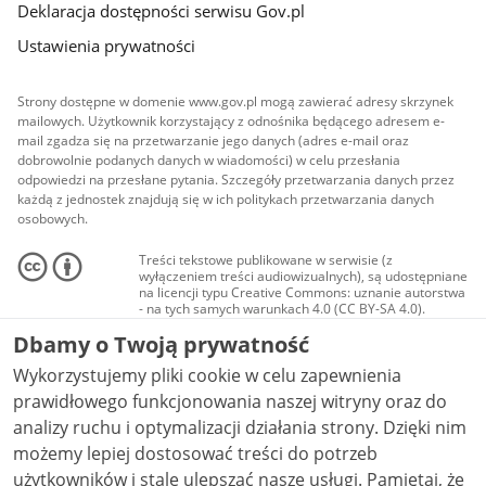
Deklaracja dostępności serwisu Gov.pl
Ustawienia prywatności
Strony dostępne w domenie www.gov.pl mogą zawierać adresy skrzynek
mailowych. Użytkownik korzystający z odnośnika będącego adresem e-
mail zgadza się na przetwarzanie jego danych (adres e-mail oraz
dobrowolnie podanych danych w wiadomości) w celu przesłania
odpowiedzi na przesłane pytania. Szczegóły przetwarzania danych przez
każdą z jednostek znajdują się w ich politykach przetwarzania danych
osobowych.
Treści tekstowe publikowane w serwisie (z
wyłączeniem treści audiowizualnych), są udostępniane
na licencji typu Creative Commons: uznanie autorstwa
- na tych samych warunkach 4.0 (CC BY-SA 4.0).
Materiały audiowizualne, w tym zdjęcia, materiały
Dbamy o Twoją prywatność
audio i wideo, są udostępniane na licencji typu
Creative Commons: uznanie autorstwa użycie
Wykorzystujemy pliki cookie w celu zapewnienia
niekomercyjne - bez utworów zależnych 4.0 (CC BY-
NC-ND 4.0), o ile nie jest to stwierdzone inaczej.
prawidłowego funkcjonowania naszej witryny oraz do
analizy ruchu i optymalizacji działania strony. Dzięki nim
możemy lepiej dostosować treści do potrzeb
użytkowników i stale ulepszać nasze usługi. Pamiętaj, że