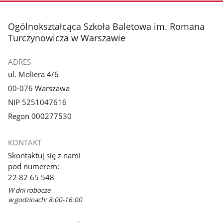
stopka
Ogólnokształcąca Szkoła Baletowa im. Romana
Turczynowicza w Warszawie
ADRES
ul. Moliera 4/6
00-076 Warszawa
NIP 5251047616
Regon 000277530
KONTAKT
Skontaktuj się z nami
pod numerem:
22 82 65 548
W dni robocze
w godzinach: 8:00-16:00