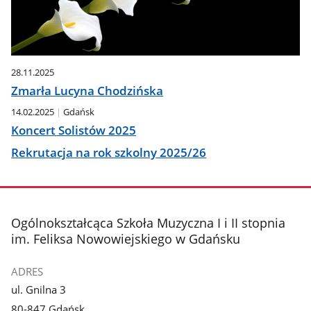
28.11.2025
Zmarła Lucyna Chodzińska
14.02.2025
Gdańsk
Koncert Solistów 2025
Rekrutacja na rok szkolny 2025/26
stopka
Ogólnokształcąca Szkoła Muzyczna I i II stopnia
im. Feliksa Nowowiejskiego w Gdańsku
ADRES
ul. Gnilna 3
80-847 Gdańsk