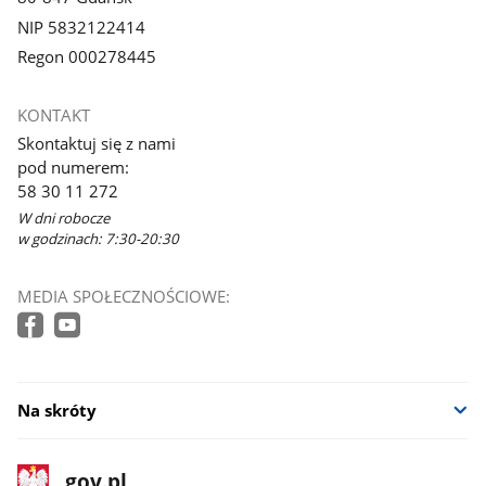
NIP 5832122414
Regon 000278445
KONTAKT
Skontaktuj się z nami
pod numerem:
58 30 11 272
W dni robocze
w godzinach: 7:30-20:30
MEDIA SPOŁECZNOŚCIOWE:
Na skróty
stopka
Strona
gov.pl