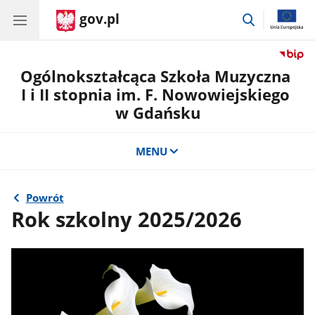
gov.pl
przejdź
do
wyszukiwar
Ogólnokształcąca Szkoła Muzyczna
I i II stopnia im. F. Nowowiejskiego
w Gdańsku
MENU
Powrót
Rok szkolny 2025/2026