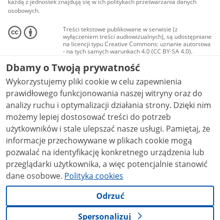
każdą z jednostek znajdują się w ich politykach przetwarzania danych
osobowych.
Treści tekstowe publikowane w serwisie (z
wyłączeniem treści audiowizualnych), są udostępniane
na licencji typu Creative Commons: uznanie autorstwa
- na tych samych warunkach 4.0 (CC BY-SA 4.0).
Materiały audiowizualne, w tym zdjęcia, materiały
Dbamy o Twoją prywatność
audio i wideo, są udostępniane na licencji typu
Creative Commons: uznanie autorstwa użycie
Wykorzystujemy pliki cookie w celu zapewnienia
niekomercyjne - bez utworów zależnych 4.0 (CC BY-
NC-ND 4.0), o ile nie jest to stwierdzone inaczej.
prawidłowego funkcjonowania naszej witryny oraz do
analizy ruchu i optymalizacji działania strony. Dzięki nim
możemy lepiej dostosować treści do potrzeb
użytkowników i stale ulepszać nasze usługi. Pamiętaj, że
informacje przechowywane w plikach cookie mogą
pozwalać na identyfikację konkretnego urządzenia lub
przeglądarki użytkownika, a więc potencjalnie stanowić
dane osobowe.
Polityka cookies
Odrzuć
Spersonalizuj