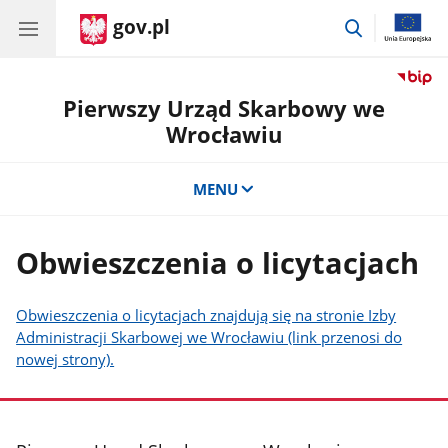
gov.pl
przejdź
do
wyszukiwar
Pierwszy Urząd Skarbowy we
Wrocławiu
MENU
Obwieszczenia o licytacjach
Obwieszczenia o licytacjach znajdują się na stronie Izby
Administracji Skarbowej we Wrocławiu (link przenosi do
nowej strony).