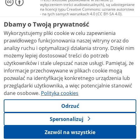
wyłączeniem treści audiowizualnych), są udostępniane
na licencji typu Creative Commons: uznanie autorstwa
- na tych samych warunkach 4.0 (CC BY-SA 4.0).
Materiały audiowizualne, w tym zdjęcia, materiały
Dbamy o Twoją prywatność
audio i wideo, są udostępniane na licencji typu
Creative Commons: uznanie autorstwa użycie
Wykorzystujemy pliki cookie w celu zapewnienia
niekomercyjne - bez utworów zależnych 4.0 (CC BY-
NC-ND 4.0), o ile nie jest to stwierdzone inaczej.
prawidłowego funkcjonowania naszej witryny oraz do
analizy ruchu i optymalizacji działania strony. Dzięki nim
możemy lepiej dostosować treści do potrzeb
użytkowników i stale ulepszać nasze usługi. Pamiętaj, że
informacje przechowywane w plikach cookie mogą
pozwalać na identyfikację konkretnego urządzenia lub
przeglądarki użytkownika, a więc potencjalnie stanowić
dane osobowe.
Polityka cookies
Odrzuć
Spersonalizuj
Zezwól na wszystkie