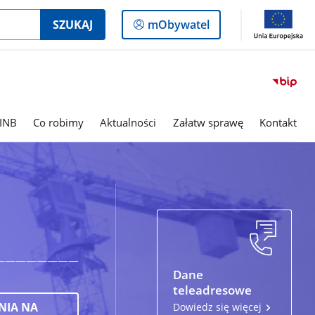
Logowanie
SZUKAJ
mObywatel
do
panelu
INB
Co robimy
Aktualności
Załatw sprawę
Kontakt
————————
Dane
teleadresowe
NIA NA
Dowiedz się więcej