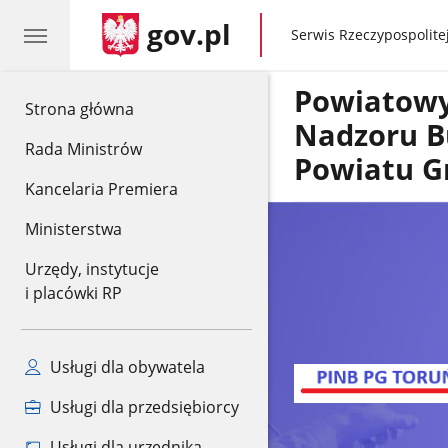
gov.pl
gov.pl
Serwis Rzeczypospolitej
Powiatowy
gov.pl
Strona główna
Nadzoru 
Rada Ministrów
Powiatu G
Kancelaria Premiera
Ministerstwa
Urzędy, instytucje
i placówki RP
Usługi dla obywatela
Usługi dla przedsiębiorcy
Usługi dla urzędnika