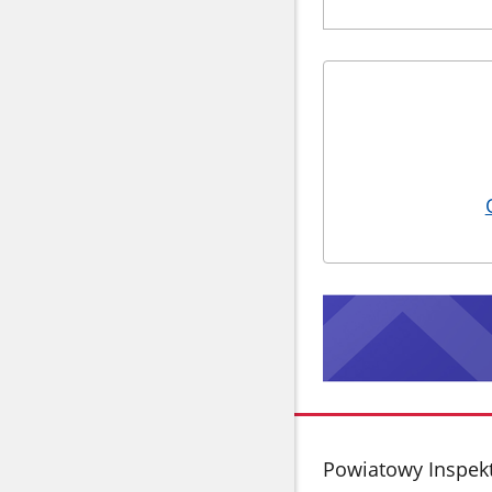
stopka
Powiatowy Inspek