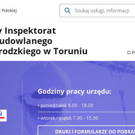
 Polskiej
 Inspektorat
Budowlanego
rodzkiego w Toruniu
O P
Godziny pracy urzędu:
• poniedziałek 8.00 - 18.00
—————————————————————
• wtorek - piątek 7.30 - 15.30
DRUKI I FORMULARZE DO POBRA