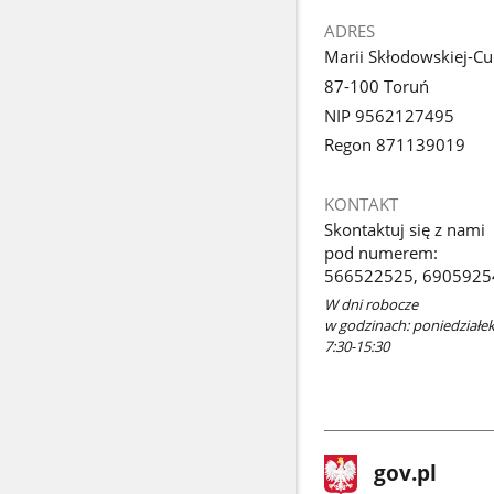
ADRES
Marii Skłodowskiej-Cu
87-100 Toruń
NIP 9562127495
Regon 871139019
KONTAKT
Skontaktuj się z nami
pod numerem:
566522525, 6905925
W dni robocze
w godzinach: poniedziałek:
7:30-15:30
stopka
Strona
gov.pl
gov.pl