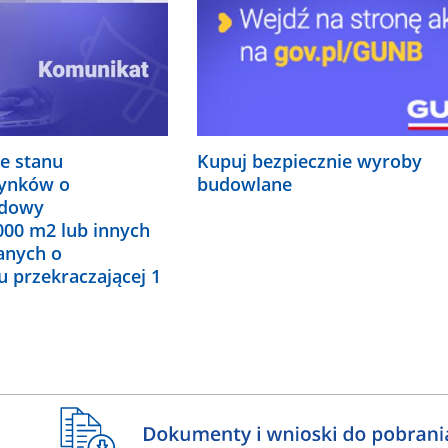
e stanu
Kupuj bezpiecznie wyroby
dynków o
budowlane
udowy
000 m2 lub innych
anych o
 przekraczającej 1