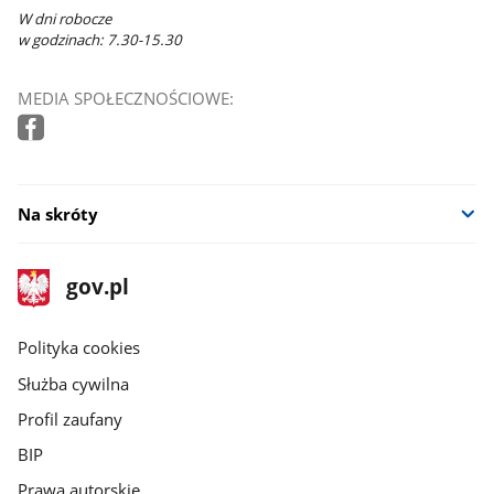
W dni robocze
w godzinach: 7.30-15.30
MEDIA SPOŁECZNOŚCIOWE:
Na skróty
stopka
Strona
gov.pl
gov.pl
główna
gov.pl
Polityka cookies
Służba cywilna
Profil zaufany
BIP
Prawa autorskie