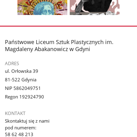
z
z
zdjęcia
zdjęc
galerii.
galerii.
Pokaż
Pokaż
zdjęcie
zdjęcie
3
4
z
z
stopka
Państwowe Liceum Sztuk Plastycznych im.
galerii.
galerii.
Magdaleny Abakanowicz w Gdyni
ADRES
ul. Orłowska 39
81-522 Gdynia
NIP 5862049751
Regon 192924790
KONTAKT
Skontaktuj się z nami
pod numerem:
58 62 48 213