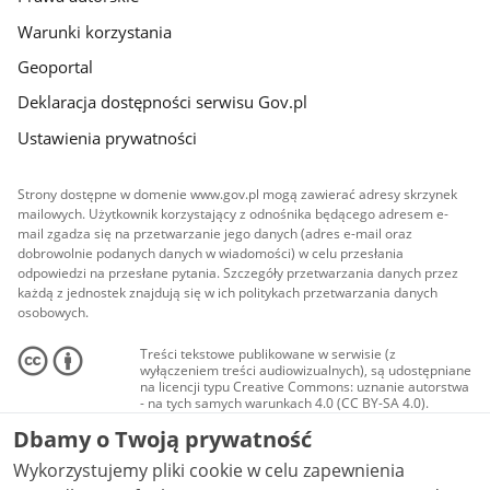
Warunki korzystania
Geoportal
Deklaracja dostępności serwisu Gov.pl
Ustawienia prywatności
Strony dostępne w domenie www.gov.pl mogą zawierać adresy skrzynek
mailowych. Użytkownik korzystający z odnośnika będącego adresem e-
mail zgadza się na przetwarzanie jego danych (adres e-mail oraz
dobrowolnie podanych danych w wiadomości) w celu przesłania
odpowiedzi na przesłane pytania. Szczegóły przetwarzania danych przez
każdą z jednostek znajdują się w ich politykach przetwarzania danych
osobowych.
Treści tekstowe publikowane w serwisie (z
wyłączeniem treści audiowizualnych), są udostępniane
na licencji typu Creative Commons: uznanie autorstwa
- na tych samych warunkach 4.0 (CC BY-SA 4.0).
Materiały audiowizualne, w tym zdjęcia, materiały
Dbamy o Twoją prywatność
audio i wideo, są udostępniane na licencji typu
Creative Commons: uznanie autorstwa użycie
Wykorzystujemy pliki cookie w celu zapewnienia
niekomercyjne - bez utworów zależnych 4.0 (CC BY-
NC-ND 4.0), o ile nie jest to stwierdzone inaczej.