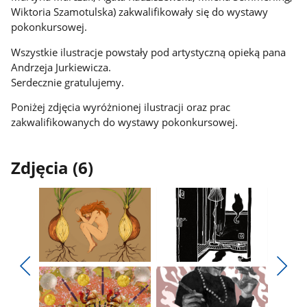
Wiktoria Szamotulska) zakwalifikowały się do wystawy
pokonkursowej.
Wszystkie ilustracje powstały pod artystyczną opieką pana
Andrzeja Jurkiewicza.
Serdecznie gratulujemy.
Poniżej zdjęcia wyróżnionej ilustracji oraz prac
zakwalifikowanych do wystawy pokonkursowej.
Zdjęcia (6)
Pokaż
Pokaż
zdjęcie
zdjęcie
Pokaż
Poka
1
2
poprzednie
nest