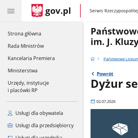
gov.pl
gov.pl
Serwis Rzeczypospolitej
Państwowe
gov.pl
Strona główna
im. J. Klu
Rada Ministrów
Kancelaria Premiera
Państwowe Liceum 
Ministerstwa
Powrót
Dyżur se
Urzędy, instytucje
i placówki RP
02.07.2026
Usługi dla obywatela
Usługi dla przedsiębiorcy
Usługi dla urzędnika