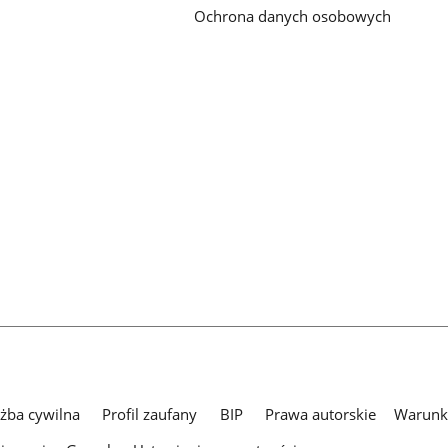
Ochrona danych osobowych
użba cywilna
Profil zaufany
BIP
Prawa autorskie
Warunki