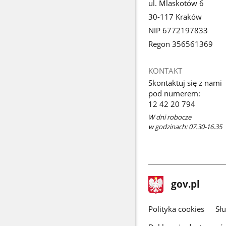
ul. Mlaskotów 6
30-117 Kraków
NIP 6772197833
Regon 356561369
KONTAKT
Skontaktuj się z nami
pod numerem:
12 42 20 794
W dni robocze
w godzinach: 07.30-16.35
stopka
Strona
gov.pl
gov.pl
główna
gov.pl
Polityka cookies
Sł