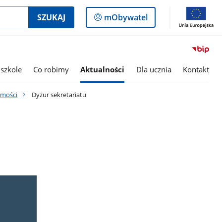
Logowanie
SZUKAJ
mObywatel
do
panelu
szkole
Co robimy
Aktualności
Dla ucznia
Kontakt
mości
Dyżur sekretariatu