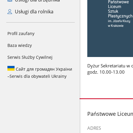
Usługi dla rolnika
Profil zaufany
Baza wiedzy
Serwis Służby Cywilnej
Dyżur Sekretariatu w 
Сайт для громадян України
godz. 10.00-13.00
–
Serwis dla obywateli Ukrainy
stopka
Państwowe Liceum 
ADRES