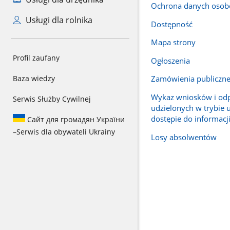
Ochrona danych oso
Usługi dla rolnika
Dostępność
Mapa strony
Profil zaufany
Ogłoszenia
Baza wiedzy
Zamówienia publiczn
Wykaz wniosków i od
Serwis Służby Cywilnej
udzielonych w trybie 
dostępie do informacji
Сайт для громадян України
–
Serwis dla obywateli Ukrainy
Losy absolwentów