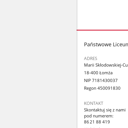
stopka
Państwowe Liceum
ADRES
Marii Skłodowskiej-Cu
18-400 Łomża
NIP 7181430037
Regon 450091830
KONTAKT
Skontaktuj się z nami
pod numerem:
86 21 88 419