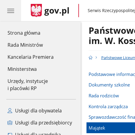
gov.pl
gov.pl
Serwis Rzeczypospolitej
Państwowe
gov.pl
Strona główna
im. W. Ko
Rada Ministrów
Kancelaria Premiera
Państwowe Liceum 
Ministerstwa
Podstawowe informac
Urzędy, instytucje
Dokumenty szkolne
i placówki RP
Rada rodziców
Kontrola zarządcza
Usługi dla obywatela
Sprawozdawczość fin
Usługi dla przedsiębiorcy
Majątek
Usługi dla urzędnika