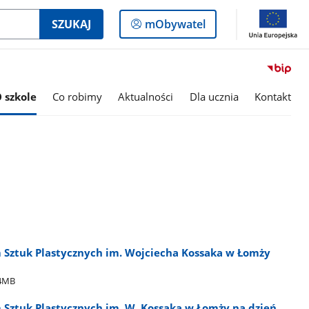
Logowanie
SZUKAJ
mObywatel
do
panelu
 szkole
Co robimy
Aktualności
Dla ucznia
Kontakt
Sztuk Plastycznych im. Wojciecha Kossaka w Łomży
44MB
Sztuk Plastycznych im. W. Kossaka w Łomży na dzień