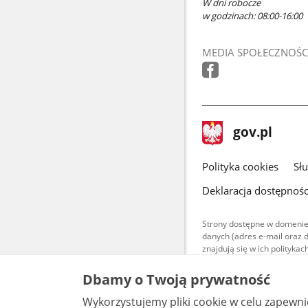
W dni robocze
w godzinach: 08:00-16:00
MEDIA SPOŁECZNOŚC
stopka
Strona
gov.pl
gov.pl
główna
gov.pl
Polityka cookies
Sł
Deklaracja dostępnośc
Strony dostępne w domenie
danych (adres e-mail oraz 
znajdują się w ich polityk
Treści teksto
Dbamy o Twoją prywatność
udostępniane
warunkach 4.0
Wykorzystujemy pliki cookie w celu zapewn
są udostępni