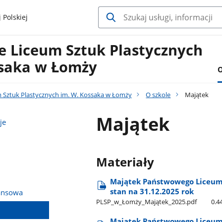
 Polskiej
 Liceum Sztuk Plastycznych
ssaka w Łomży
O
Sztuk Plastycznych im. W. Kossaka w Łomży
O szkole
Majątek
Majątek
je
Materiały
Majątek Państwowego Liceum 
stan na 31.12.2025 rok
ansowa
PLSP​_w​_Łomży​_Majątek​_2025.pdf
0.
Majątek Państwowego Liceum 