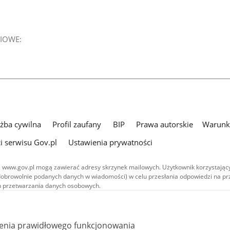
IOWE:
użba cywilna
Profil zaufany
BIP
Prawa autorskie
Warunki
i serwisu Gov.pl
Ustawienia prywatności
 www.gov.pl mogą zawierać adresy skrzynek mailowych. Użytkownik korzystający
dobrowolnie podanych danych w wiadomości) w celu przesłania odpowiedzi na prz
ach przetwarzania danych osobowych.
we publikowane w serwisie (z wyłączeniem treści audiowizualnych), są
 na licencji typu Creative Commons: uznanie autorstwa - na tych samych
 (CC BY-SA 4.0). Materiały audiowizualne, w tym zdjęcia, materiały audio i wideo
ienia prawidłowego funkcjonowania
ane na licencji typu Creative Commons: uznanie autorstwa użycie niekomercyjne 