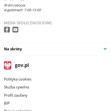
W dni robocze
w godzinach: 7:00-15:00
MEDIA SPOŁECZNOŚCIOWE:
Na skróty
stopka
Strona
gov.pl
gov.pl
główna
gov.pl
Polityka cookies
Służba cywilna
Profil zaufany
BIP