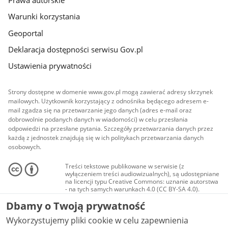
Prawa autorskie
Warunki korzystania
Geoportal
Deklaracja dostępności serwisu Gov.pl
Ustawienia prywatności
Strony dostępne w domenie www.gov.pl mogą zawierać adresy skrzynek
mailowych. Użytkownik korzystający z odnośnika będącego adresem e-
mail zgadza się na przetwarzanie jego danych (adres e-mail oraz
dobrowolnie podanych danych w wiadomości) w celu przesłania
odpowiedzi na przesłane pytania. Szczegóły przetwarzania danych przez
każdą z jednostek znajdują się w ich politykach przetwarzania danych
osobowych.
Treści tekstowe publikowane w serwisie (z
wyłączeniem treści audiowizualnych), są udostępniane
na licencji typu Creative Commons: uznanie autorstwa
- na tych samych warunkach 4.0 (CC BY-SA 4.0).
Materiały audiowizualne, w tym zdjęcia, materiały
Dbamy o Twoją prywatność
audio i wideo, są udostępniane na licencji typu
Creative Commons: uznanie autorstwa użycie
Wykorzystujemy pliki cookie w celu zapewnienia
niekomercyjne - bez utworów zależnych 4.0 (CC BY-
NC-ND 4.0), o ile nie jest to stwierdzone inaczej.