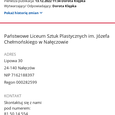
Pierwsza publikacja:
13.12.2022 11:34 Dorota Klępka
Wytwarzający/ Odpowiadający:
Dorota Klępka
Pokaż historię zmian
stopka
Państwowe Liceum Sztuk Plastycznych im. Józefa
Chełmońskiego w Nałęczowie
ADRES
Lipowa 30
24-140 Nałęczów
NIP 7162188397
Regon 000282599
KONTAKT
Skontaktuj się z nami
pod numerem:
81 50 14 554