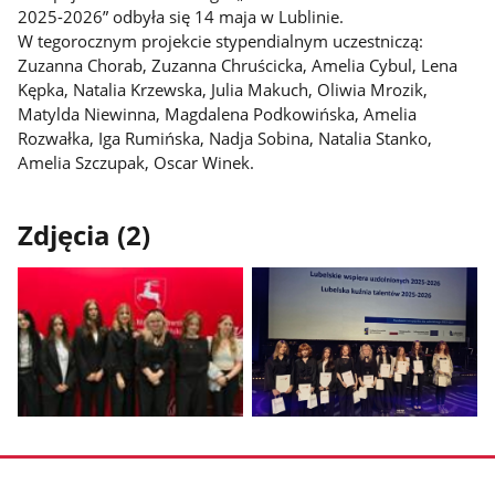
2025-2026” odbyła się 14 maja w Lublinie.
W tegorocznym projekcie stypendialnym uczestniczą:
Zuzanna Chorab, Zuzanna Chruścicka, Amelia Cybul, Lena
Kępka, Natalia Krzewska, Julia Makuch, Oliwia Mrozik,
Matylda Niewinna, Magdalena Podkowińska, Amelia
Rozwałka, Iga Rumińska, Nadja Sobina, Natalia Stanko,
Amelia Szczupak, Oscar Winek.
Zdjęcia (2)
Pokaż
Pokaż
zdjęcie
zdjęcie
1
2