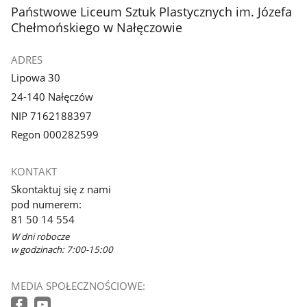
z
z
stopka
Państwowe Liceum Sztuk Plastycznych im. Józefa
galerii.
galerii.
Chełmońskiego w Nałęczowie
ADRES
Lipowa 30
24-140 Nałęczów
NIP 7162188397
Regon 000282599
KONTAKT
Skontaktuj się z nami
pod numerem:
81 50 14 554
W dni robocze
w godzinach: 7:00-15:00
MEDIA SPOŁECZNOŚCIOWE: