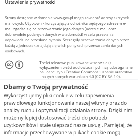
Ustawienia prywatności
Strony dostępne w domenie www.gov.pl mogą zawierać adresy skrzynek
mailowych. Użytkownik korzystający z odnośnika będącego adresem e-
mail zgadza się na przetwarzanie jego danych (adres e-mail oraz
dobrowolnie podanych danych w wiadomości) w celu przesłania
odpowiedzi na przesłane pytania. Szczegóły przetwarzania danych przez
każdą z jednostek znajdują się w ich politykach przetwarzania danych
osobowych.
Treści tekstowe publikowane w serwisie (z
wyłączeniem treści audiowizualnych), są udostępniane
na licencji typu Creative Commons: uznanie autorstwa
- na tych samych warunkach 4.0 (CC BY-SA 4.0).
Materiały audiowizualne, w tym zdjęcia, materiały
Dbamy o Twoją prywatność
audio i wideo, są udostępniane na licencji typu
Creative Commons: uznanie autorstwa użycie
Wykorzystujemy pliki cookie w celu zapewnienia
niekomercyjne - bez utworów zależnych 4.0 (CC BY-
NC-ND 4.0), o ile nie jest to stwierdzone inaczej.
prawidłowego funkcjonowania naszej witryny oraz do
analizy ruchu i optymalizacji działania strony. Dzięki nim
możemy lepiej dostosować treści do potrzeb
użytkowników i stale ulepszać nasze usługi. Pamiętaj, że
informacje przechowywane w plikach cookie mogą