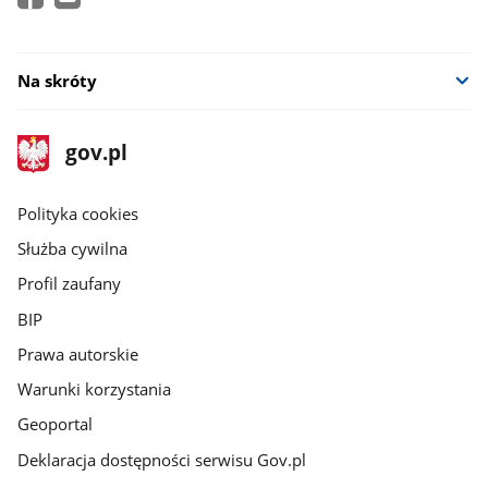
Na skróty
stopka
Strona
gov.pl
gov.pl
główna
gov.pl
Polityka cookies
Służba cywilna
Profil zaufany
BIP
Prawa autorskie
Warunki korzystania
Geoportal
Deklaracja dostępności serwisu Gov.pl