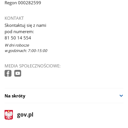
Regon 000282599
KONTAKT
Skontaktuj się z nami
pod numerem:
81 50 14 554
W dni robocze
w godzinach: 7:00-15:00
MEDIA SPOŁECZNOŚCIOWE:
Na skróty
stopka
Strona
gov.pl
gov.pl
główna