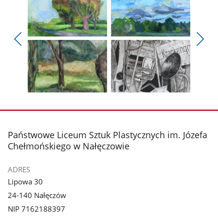
Pokaż
Pokaż
zdjęcie
zdjęcie
Pokaż
Poka
1
2
poprzednie
nest
z
z
zdjęcia
zdjęc
galerii.
galerii.
Pokaż
Pokaż
zdjęcie
zdjęcie
3
4
z
z
stopka
Państwowe Liceum Sztuk Plastycznych im. Józefa
galerii.
galerii.
Chełmońskiego w Nałęczowie
ADRES
Lipowa 30
24-140 Nałęczów
NIP 7162188397