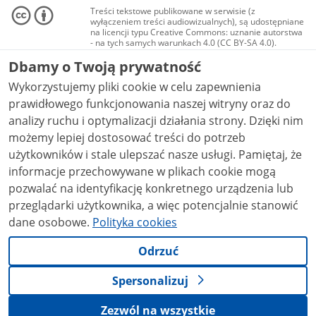
Treści tekstowe publikowane w serwisie (z
wyłączeniem treści audiowizualnych), są udostępniane
na licencji typu Creative Commons: uznanie autorstwa
- na tych samych warunkach 4.0 (CC BY-SA 4.0).
Materiały audiowizualne, w tym zdjęcia, materiały
Dbamy o Twoją prywatność
audio i wideo, są udostępniane na licencji typu
Creative Commons: uznanie autorstwa użycie
Wykorzystujemy pliki cookie w celu zapewnienia
niekomercyjne - bez utworów zależnych 4.0 (CC BY-
NC-ND 4.0), o ile nie jest to stwierdzone inaczej.
prawidłowego funkcjonowania naszej witryny oraz do
analizy ruchu i optymalizacji działania strony. Dzięki nim
możemy lepiej dostosować treści do potrzeb
użytkowników i stale ulepszać nasze usługi. Pamiętaj, że
informacje przechowywane w plikach cookie mogą
pozwalać na identyfikację konkretnego urządzenia lub
przeglądarki użytkownika, a więc potencjalnie stanowić
dane osobowe.
Polityka cookies
Odrzuć
Spersonalizuj
Zezwól na wszystkie