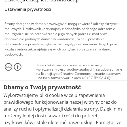
Ustawienia prywatności
Strony dostępne w domenie www.gov.pl mogą zawierać adresy skrzynek
mailowych. Użytkownik korzystający z odnośnika będącego adresem e-
mail zgadza się na przetwarzanie jego danych (adres e-mail oraz
dobrowolnie podanych danych w wiadomości) w celu przesłania
odpowiedzi na przesłane pytania. Szczegóły przetwarzania danych przez
każdą z jednostek znajdują się w ich politykach przetwarzania danych
osobowych.
Treści tekstowe publikowane w serwisie (z
wyłączeniem treści audiowizualnych), są udostępniane
na licencji typu Creative Commons: uznanie autorstwa
- na tych samych warunkach 4.0 (CC BY-SA 4.0).
Materiały audiowizualne, w tym zdjęcia, materiały
Dbamy o Twoją prywatność
audio i wideo, są udostępniane na licencji typu
Creative Commons: uznanie autorstwa użycie
Wykorzystujemy pliki cookie w celu zapewnienia
niekomercyjne - bez utworów zależnych 4.0 (CC BY-
NC-ND 4.0), o ile nie jest to stwierdzone inaczej.
prawidłowego funkcjonowania naszej witryny oraz do
analizy ruchu i optymalizacji działania strony. Dzięki nim
możemy lepiej dostosować treści do potrzeb
użytkowników i stale ulepszać nasze usługi. Pamiętaj, że