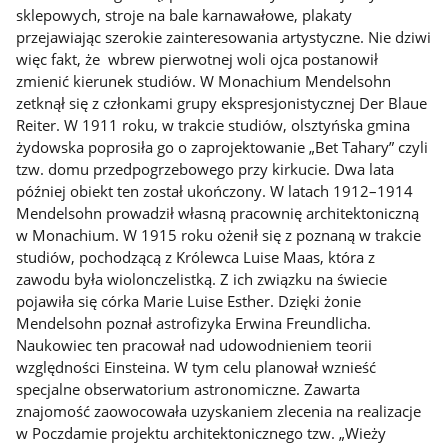
sklepowych, stroje na bale karnawałowe, plakaty
przejawiając szerokie zainteresowania artystyczne. Nie dziwi
więc fakt, że wbrew pierwotnej woli ojca postanowił
zmienić kierunek studiów. W Monachium Mendelsohn
zetknął się z członkami grupy ekspresjonistycznej Der Blaue
Reiter. W 1911 roku, w trakcie studiów, olsztyńska gmina
żydowska poprosiła go o zaprojektowanie „Bet Tahary” czyli
tzw. domu przedpogrzebowego przy kirkucie. Dwa lata
później obiekt ten został ukończony. W latach 1912–1914
Mendelsohn prowadził własną pracownię architektoniczną
w Monachium. W 1915 roku ożenił się z poznaną w trakcie
studiów, pochodzącą z Królewca Luise Maas, która z
zawodu była wiolonczelistką. Z ich związku na świecie
pojawiła się córka Marie Luise Esther. Dzięki żonie
Mendelsohn poznał astrofizyka Erwina Freundlicha.
Naukowiec ten pracował nad udowodnieniem teorii
względności Einsteina. W tym celu planował wznieść
specjalne obserwatorium astronomiczne. Zawarta
znajomość zaowocowała uzyskaniem zlecenia na realizacje
w Poczdamie projektu architektonicznego tzw. „Wieży