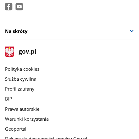
Na skróty
stopka
Strona
gov.pl
gov.pl
główna
gov.pl
Polityka cookies
Służba cywilna
Profil zaufany
BIP
Prawa autorskie
Warunki korzystania
Geoportal
Deklaracja dostępności serwisu Gov.pl