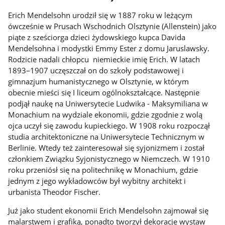
Erich Mendelsohn urodził się w 1887 roku w leżącym
ówcześnie w Prusach Wschodnich Olsztynie (Allenstein) jako
piąte z sześciorga dzieci żydowskiego kupca Davida
Mendelsohna i modystki Emmy Ester z domu Jaruslawsky.
Rodzicie nadali chłopcu niemieckie imię Erich. W latach
1893–1907 uczęszczał on do szkoły podstawowej i
gimnazjum humanistycznego w Olsztynie, w którym
obecnie mieści się I liceum ogólnokształcące. Następnie
podjął naukę na Uniwersytecie Ludwika - Maksymiliana w
Monachium na wydziale ekonomii, gdzie zgodnie z wolą
ojca uczył się zawodu kupieckiego. W 1908 roku rozpoczął
studia architektoniczne na Uniwersytecie Technicznym w
Berlinie. Wtedy też zainteresował się syjonizmem i został
członkiem Związku Syjonistycznego w Niemczech. W 1910
roku przeniósł się na politechnikę w Monachium, gdzie
jednym z jego wykładowców był wybitny architekt i
urbanista Theodor Fischer.
Już jako student ekonomii Erich Mendelsohn zajmował się
malarstwem i grafiką, ponadto tworzył dekoracje wystaw