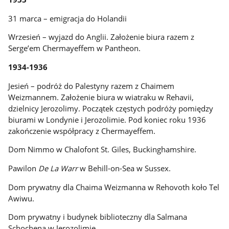
31 marca – emigracja do Holandii
Wrzesień – wyjazd do Anglii. Założenie biura razem z
Serge’em Chermayeffem w Pantheon.
1934-1936
Jesień – podróż do Palestyny razem z Chaimem
Weizmannem. Założenie biura w wiatraku w Rehavii,
dzielnicy Jerozolimy. Początek częstych podróży pomiędzy
biurami w Londynie i Jerozolimie. Pod koniec roku 1936
zakończenie współpracy z Chermayeffem.
Dom Nimmo w Chalofont St. Giles, Buckinghamshire.
Pawilon
De La Warr
w Behill-on-Sea w Sussex.
Dom prywatny dla Chaima Weizmanna w Rehovoth koło Tel
Awiwu.
Dom prywatny i budynek biblioteczny dla Salmana
Schochena w Jerozolimie.