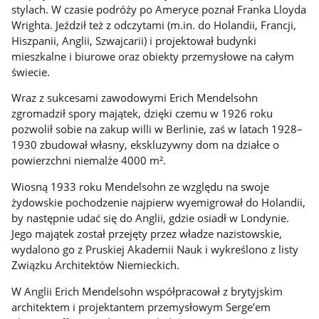
stylach. W czasie podróży po Ameryce poznał Franka Lloyda
Wrighta. Jeździł też z odczytami (m.in. do Holandii, Francji,
Hiszpanii, Anglii, Szwajcarii) i projektował budynki
mieszkalne i biurowe oraz obiekty przemysłowe na całym
świecie.
Wraz z sukcesami zawodowymi Erich Mendelsohn
zgromadził spory majątek, dzięki czemu w 1926 roku
pozwolił sobie na zakup willi w Berlinie, zaś w latach 1928–
1930 zbudował własny, ekskluzywny dom na działce o
powierzchni niemalże 4000 m².
Wiosną 1933 roku Mendelsohn ze względu na swoje
żydowskie pochodzenie najpierw wyemigrował do Holandii,
by następnie udać się do Anglii, gdzie osiadł w Londynie.
Jego majątek został przejęty przez władze nazistowskie,
wydalono go z Pruskiej Akademii Nauk i wykreślono z listy
Związku Architektów Niemieckich.
W Anglii Erich Mendelsohn współpracował z brytyjskim
architektem i projektantem przemysłowym Serge’em