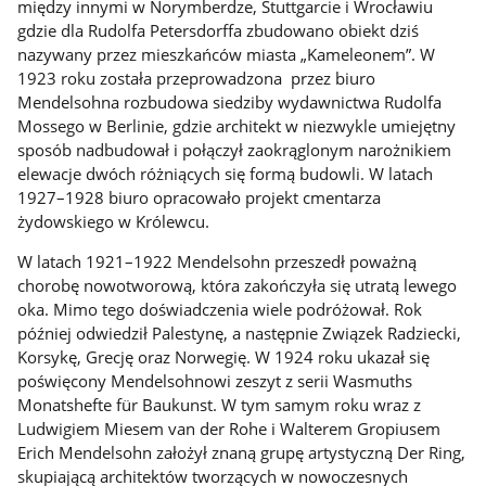
między innymi w Norymberdze, Stuttgarcie i Wrocławiu
gdzie dla Rudolfa Petersdorffa zbudowano obiekt dziś
nazywany przez mieszkańców miasta „Kameleonem”. W
1923 roku została przeprowadzona przez biuro
Mendelsohna rozbudowa siedziby wydawnictwa Rudolfa
Mossego w Berlinie, gdzie architekt w niezwykle umiejętny
sposób nadbudował i połączył zaokrąglonym narożnikiem
elewacje dwóch różniących się formą budowli. W latach
1927–1928 biuro opracowało projekt cmentarza
żydowskiego w Królewcu.
W latach 1921–1922 Mendelsohn przeszedł poważną
chorobę nowotworową, która zakończyła się utratą lewego
oka. Mimo tego doświadczenia wiele podróżował. Rok
później odwiedził Palestynę, a następnie Związek Radziecki,
Korsykę, Grecję oraz Norwegię. W 1924 roku ukazał się
poświęcony Mendelsohnowi zeszyt z serii Wasmuths
Monatshefte für Baukunst. W tym samym roku wraz z
Ludwigiem Miesem van der Rohe i Walterem Gropiusem
Erich Mendelsohn założył znaną grupę artystyczną Der Ring,
skupiającą architektów tworzących w nowoczesnych