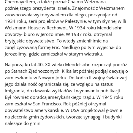
Chermayeffem, a także poznał Chaima Weizmana,
późniejszego prezydenta Izraela. Znajomość z Weizmanem
zaowocowała wykonywaniem dla niego, poczynając od
1934 roku, serii projektów w Palestynie, w tym słynnej willi
Weizmann House w Rechowot. W 1934 roku Mendelsohn
otworzył biuro w Jerozolimie. W 1937 roku otrzymał
brytyjskie obywatelstwo. To wtedy zmienił imię na
zanglicyzowaną formę Eric. Niedługo po tym wyjechał do
Jerozolimy, gdzie zamieszkał w starym wiatraku.
Na początku lat 40. XX wieku Mendelsohn rozpoczął podróż
po Stanach Zjednoczonych. Kilka lat później podjął decyzję o
zamieszkaniu w Nowym Jorku. Do końca II wojny światowej
jego działalność ograniczała się, ze względu na status
imigranta, do dawania wykładów i wydawania publikacji.
Był również doradcą amerykańskiego rządu. W 1945 roku
zamieszkał w San Francisco. Rok później otrzymał
obywatelstwo amerykańskie. W USA projektował głównie
na zlecenia gmin żydowskich, tworząc synagogi i budynki
należące do gmin.