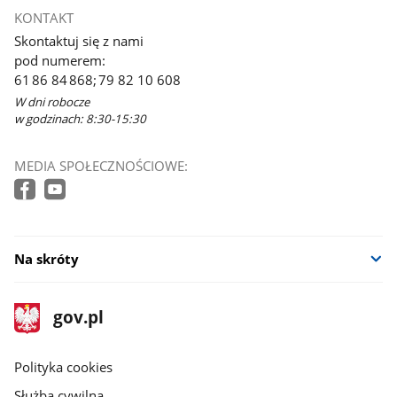
KONTAKT
Skontaktuj się z nami
pod numerem:
61 86 84 868; 79 82 10 608
W dni robocze
w godzinach: 8:30-15:30
MEDIA SPOŁECZNOŚCIOWE:
Na skróty
stopka
Strona
gov.pl
gov.pl
główna
gov.pl
Polityka cookies
Służba cywilna