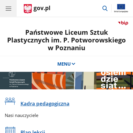
gov.pl
przejdź
do
wyszukiwar
Państwowe Liceum Sztuk
Plastycznych im. P. Potworowskiego
w Poznaniu
MENU
CSS
Na
do
Kadra pedagogiczna
skróty
sekcji
Nasi nauczyciele
Banner
Plan lekcji