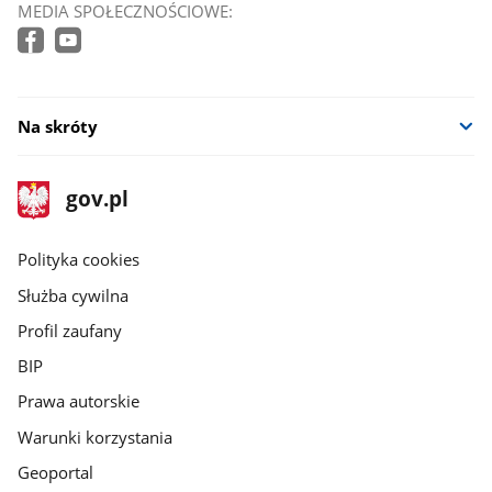
MEDIA SPOŁECZNOŚCIOWE:
Na skróty
stopka
Strona
gov.pl
gov.pl
główna
gov.pl
Polityka cookies
Służba cywilna
Profil zaufany
BIP
Prawa autorskie
Warunki korzystania
Geoportal