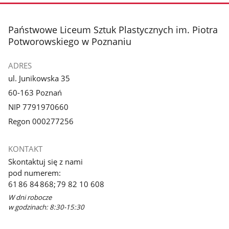
stopka
Państwowe Liceum Sztuk Plastycznych im. Piotra
Potworowskiego w Poznaniu
ADRES
ul. Junikowska 35
60-163 Poznań
NIP 7791970660
Regon 000277256
KONTAKT
Skontaktuj się z nami
pod numerem:
61 86 84 868; 79 82 10 608
W dni robocze
w godzinach: 8:30-15:30