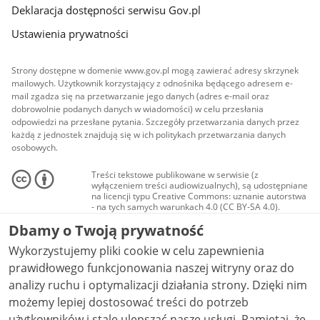
Deklaracja dostępności serwisu Gov.pl
Ustawienia prywatności
Strony dostępne w domenie www.gov.pl mogą zawierać adresy skrzynek
mailowych. Użytkownik korzystający z odnośnika będącego adresem e-
mail zgadza się na przetwarzanie jego danych (adres e-mail oraz
dobrowolnie podanych danych w wiadomości) w celu przesłania
odpowiedzi na przesłane pytania. Szczegóły przetwarzania danych przez
każdą z jednostek znajdują się w ich politykach przetwarzania danych
osobowych.
Treści tekstowe publikowane w serwisie (z
wyłączeniem treści audiowizualnych), są udostępniane
na licencji typu Creative Commons: uznanie autorstwa
- na tych samych warunkach 4.0 (CC BY-SA 4.0).
Materiały audiowizualne, w tym zdjęcia, materiały
Dbamy o Twoją prywatność
audio i wideo, są udostępniane na licencji typu
Creative Commons: uznanie autorstwa użycie
Wykorzystujemy pliki cookie w celu zapewnienia
niekomercyjne - bez utworów zależnych 4.0 (CC BY-
NC-ND 4.0), o ile nie jest to stwierdzone inaczej.
prawidłowego funkcjonowania naszej witryny oraz do
analizy ruchu i optymalizacji działania strony. Dzięki nim
możemy lepiej dostosować treści do potrzeb
użytkowników i stale ulepszać nasze usługi. Pamiętaj, że