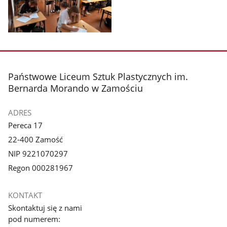
Pokaż
zdjęcie
1
z
stopka
Państwowe Liceum Sztuk Plastycznych im.
galerii.
Bernarda Morando w Zamościu
ADRES
Pereca 17
22-400 Zamość
NIP 9221070297
Regon 000281967
KONTAKT
Skontaktuj się z nami
pod numerem: