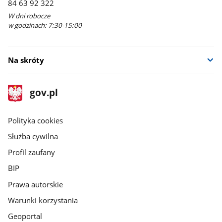
84 63 92 322
W dni robocze
w godzinach: 7:30-15:00
Na skróty
stopka
Strona
gov.pl
gov.pl
główna
gov.pl
Polityka cookies
Służba cywilna
Profil zaufany
BIP
Prawa autorskie
Warunki korzystania
Geoportal