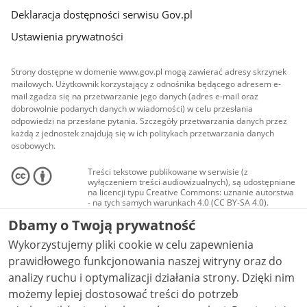
Deklaracja dostępności serwisu Gov.pl
Ustawienia prywatności
Strony dostępne w domenie www.gov.pl mogą zawierać adresy skrzynek
mailowych. Użytkownik korzystający z odnośnika będącego adresem e-
mail zgadza się na przetwarzanie jego danych (adres e-mail oraz
dobrowolnie podanych danych w wiadomości) w celu przesłania
odpowiedzi na przesłane pytania. Szczegóły przetwarzania danych przez
każdą z jednostek znajdują się w ich politykach przetwarzania danych
osobowych.
Treści tekstowe publikowane w serwisie (z
wyłączeniem treści audiowizualnych), są udostępniane
na licencji typu Creative Commons: uznanie autorstwa
- na tych samych warunkach 4.0 (CC BY-SA 4.0).
Materiały audiowizualne, w tym zdjęcia, materiały
Dbamy o Twoją prywatność
audio i wideo, są udostępniane na licencji typu
Creative Commons: uznanie autorstwa użycie
Wykorzystujemy pliki cookie w celu zapewnienia
niekomercyjne - bez utworów zależnych 4.0 (CC BY-
NC-ND 4.0), o ile nie jest to stwierdzone inaczej.
prawidłowego funkcjonowania naszej witryny oraz do
analizy ruchu i optymalizacji działania strony. Dzięki nim
możemy lepiej dostosować treści do potrzeb