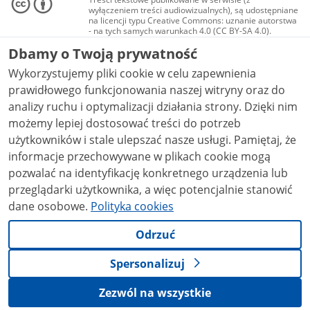
wyłączeniem treści audiowizualnych), są udostępniane
na licencji typu Creative Commons: uznanie autorstwa
- na tych samych warunkach 4.0 (CC BY-SA 4.0).
Materiały audiowizualne, w tym zdjęcia, materiały
Dbamy o Twoją prywatność
audio i wideo, są udostępniane na licencji typu
Creative Commons: uznanie autorstwa użycie
Wykorzystujemy pliki cookie w celu zapewnienia
niekomercyjne - bez utworów zależnych 4.0 (CC BY-
NC-ND 4.0), o ile nie jest to stwierdzone inaczej.
prawidłowego funkcjonowania naszej witryny oraz do
analizy ruchu i optymalizacji działania strony. Dzięki nim
możemy lepiej dostosować treści do potrzeb
użytkowników i stale ulepszać nasze usługi. Pamiętaj, że
informacje przechowywane w plikach cookie mogą
pozwalać na identyfikację konkretnego urządzenia lub
przeglądarki użytkownika, a więc potencjalnie stanowić
dane osobowe.
Polityka cookies
Odrzuć
Spersonalizuj
Zezwól na wszystkie