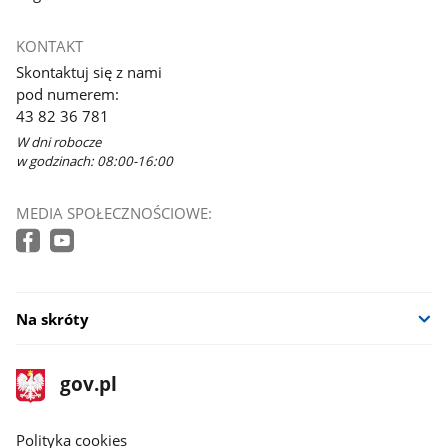
KONTAKT
Skontaktuj się z nami
pod numerem:
43 82 36 781
W dni robocze
w godzinach: 08:00-16:00
MEDIA SPOŁECZNOŚCIOWE:
Na skróty
stopka
Strona
gov.pl
gov.pl
główna
gov.pl
Polityka cookies