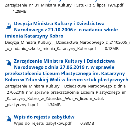
Zarządzenie​_nr​_31​_Ministra​_Kultury​_i​_Sztuki​_z​_5​_lipca​_1976.pdf
1.28MB
Decyzja Ministra Kultury i Dziedzictwa
Narodowego z 21.10.2006 r. o nadaniu szkole
imienia Katarzyny Kobro
Decyzja​_Ministra​_Kultury​_i​_Dziedzictwa​_Narodowego​_z​_21102006​_r​
_o​_nadaniu​_szkole​_imienia​_Katarzyny​_Kobro.pdf
0.18MB
Zarządzenie Ministra Kultury i Dziedzictwa
Narodowego z dnia 27.06.2019 r. w sprawie
przekształcenia Liceum Plastycznego im. Katarzyny
Kobro w Zduńskiej Woli w liceum sztuk plastycznych
Zarządzenie​_Ministra​_Kultury​_i​_Dziedzictwa​_Narodowego​_z​_dnia​
_27062019​_r​_w​_sprawie​_przekształcenia​_Liceum​_Plastycznego​_im​
_Katarzyny​_Kobro​_w​_Zduńskiej​_Woli​_w​_liceum​_sztuk​
_plastycznych.pdf
1.34MB
Wpis do rejestu zabytków
Wpis​_do​_rejestu​_zabytków.pdf
0.38MB