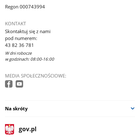
Regon 000743994
KONTAKT
Skontaktuj się z nami
pod numerem:
43 82 36 781
W dni robocze
w godzinach: 08:00-16:00
MEDIA SPOŁECZNOŚCIOWE:
Na skróty
stopka
Strona
gov.pl
gov.pl
główna