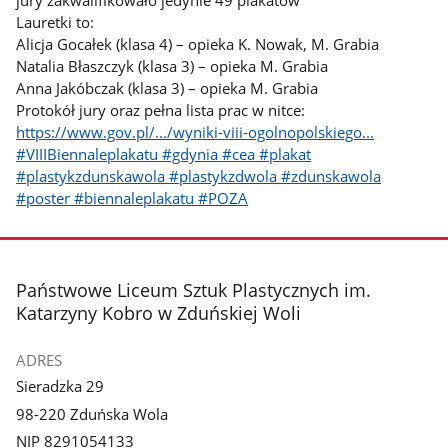
jury zakwalifikowało jedynie 49 plakatów
Lauretki to:
Alicja Gocałek (klasa 4) – opieka K. Nowak, M. Grabia
Natalia Błaszczyk (klasa 3) – opieka M. Grabia
Anna Jakóbczak (klasa 3) – opieka M. Grabia
Protokół jury oraz pełna lista prac w nitce:
https://www.gov.pl/.../wyniki-viii-ogolnopolskiego...
#VIIIBiennaleplakatu #gdynia #cea #plakat
#plastykzdunskawola #plastykzdwola #zdunskawola
#poster #biennaleplakatu #POZA
stopka
Państwowe Liceum Sztuk Plastycznych im.
Katarzyny Kobro w Zduńskiej Woli
ADRES
Sieradzka 29
98-220 Zduńska Wola
NIP 8291054133