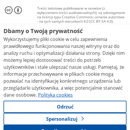
Treści tekstowe publikowane w serwisie (z
wyłączeniem treści audiowizualnych), są udostępniane
na licencji typu Creative Commons: uznanie autorstwa
- na tych samych warunkach 4.0 (CC BY-SA 4.0).
Materiały audiowizualne, w tym zdjęcia, materiały
Dbamy o Twoją prywatność
audio i wideo, są udostępniane na licencji typu
Creative Commons: uznanie autorstwa użycie
Wykorzystujemy pliki cookie w celu zapewnienia
niekomercyjne - bez utworów zależnych 4.0 (CC BY-
NC-ND 4.0), o ile nie jest to stwierdzone inaczej.
prawidłowego funkcjonowania naszej witryny oraz do
analizy ruchu i optymalizacji działania strony. Dzięki nim
możemy lepiej dostosować treści do potrzeb
użytkowników i stale ulepszać nasze usługi. Pamiętaj, że
informacje przechowywane w plikach cookie mogą
pozwalać na identyfikację konkretnego urządzenia lub
przeglądarki użytkownika, a więc potencjalnie stanowić
dane osobowe.
Polityka cookies
Odrzuć
Spersonalizuj